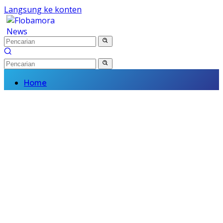
Langsung ke konten
Home
Nasional
Daerah
Politik
Kriminal
Finance
Kesehatan
Pendidikan
Wisata Budaya
Olahraga
Religi
Komunitas