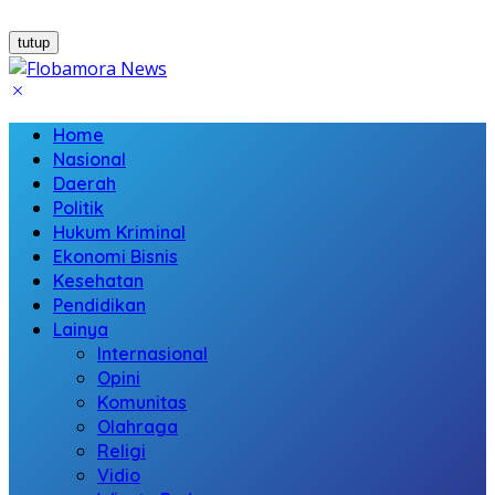
tutup
Home
Nasional
Daerah
Politik
Hukum Kriminal
Ekonomi Bisnis
Kesehatan
Pendidikan
Lainya
Internasional
Opini
Komunitas
Olahraga
Religi
Vidio