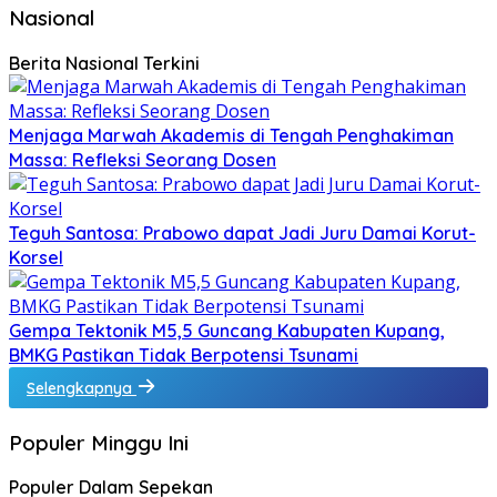
Nasional
Berita Nasional Terkini
Menjaga Marwah Akademis di Tengah Penghakiman
Massa: Refleksi Seorang Dosen
Teguh Santosa: Prabowo dapat Jadi Juru Damai Korut-
Korsel
Gempa Tektonik M5,5 Guncang Kabupaten Kupang,
BMKG Pastikan Tidak Berpotensi Tsunami
Selengkapnya
Populer Minggu Ini
Populer Dalam Sepekan