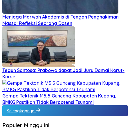
Menjaga Marwah Akademis di Tengah Penghakiman
Massa: Refleksi Seorang Dosen
Teguh Santosa: Prabowo dapat Jadi Juru Damai Korut-
Korsel
Gempa Tektonik M5,5 Guncang Kabupaten Kupang,
BMKG Pastikan Tidak Berpotensi Tsunami
Selengkapnya
Populer Minggu Ini