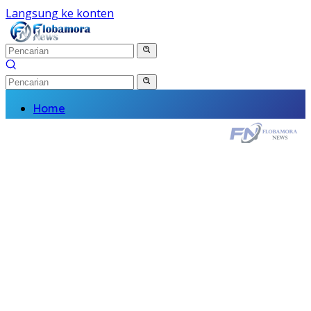
Langsung ke konten
Home
Nasional
Daerah
Politik
Kriminal
Finance
Kesehatan
Pendidikan
Wisata Budaya
Olahraga
Religi
Komunitas