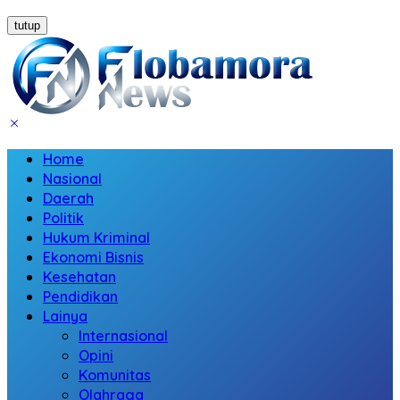
tutup
Home
Nasional
Daerah
Politik
Hukum Kriminal
Ekonomi Bisnis
Kesehatan
Pendidikan
Lainya
Internasional
Opini
Komunitas
Olahraga