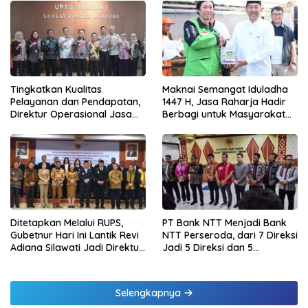
Tingkatkan Kualitas
Maknai Semangat Iduladha
Pelayanan dan Pendapatan,
1447 H, Jasa Raharja Hadir
Direktur Operasional Jasa
Berbagi untuk Masyarakat
Raharja Berikan Pembinaan
melalui Penyaluran Paket
di Lampung dan Tinjau
Daging Kurban
Samsat Rajabasa
Ditetapkan Melalui RUPS,
PT Bank NTT Menjadi Bank
Gubetnur Hari Ini Lantik Revi
NTT Perseroda, dari 7 Direksi
Adiana Silawati Jadi Direktur
Jadi 5 Direksi dan 5
Kepatuhan Bank NTT
Komisaris jadi 3 Komisaris
Selengkapnya