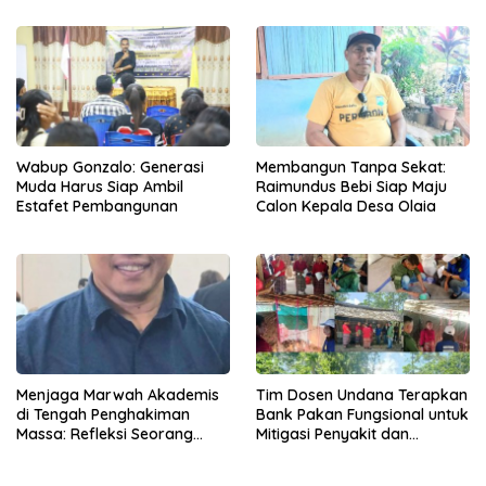
Wabup Gonzalo: Generasi
Membangun Tanpa Sekat:
Muda Harus Siap Ambil
Raimundus Bebi Siap Maju
Estafet Pembangunan
Calon Kepala Desa Olaia
Menjaga Marwah Akademis
Tim Dosen Undana Terapkan
di Tengah Penghakiman
Bank Pakan Fungsional untuk
Massa: Refleksi Seorang
Mitigasi Penyakit dan
Dosen
Efisiensi Produksi Ayam KUB
di Amarasi Timur