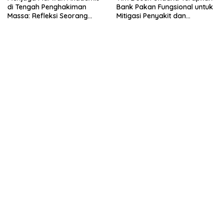
di Tengah Penghakiman
Bank Pakan Fungsional untuk
Massa: Refleksi Seorang
Mitigasi Penyakit dan
Dosen
Efisiensi Produksi Ayam KUB
di Amarasi Timur