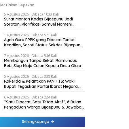
ler Dalam Sepekan
5 Agustus 2026
Dibaca 1033 Kali
Surat Mantan Kades Bijaepunu Jadi
Sorotan, Klarifikasi Samuel Nomeni
Berbeda dengan Isi Dokumen yang
Beredar
1 Agustus 2026
Dibaca 571 Kali
Ayah Guru PPPK yang Dipecat Tuntut
Keadilan, Soroti Status Sekdes Bijaepunu
yang Masih Aktif Bekerja
7 Agustus 2026
Dibaca 546 Kali
Membangun Tanpa Sekat: Raimundus
Bebi Siap Maju Calon Kepala Desa Olaia
5 Agustus 2026
Dibaca 338 Kali
Rakerda & Pelantikan PAN TTS: Wakil
Bupati Tegaskan Partai Ibarat Negara,
SPK Buka Kabar Sawah 3.000 Hektar &
Larangan Politik Uang
6 Agustus 2026
Dibaca 224 Kali
“Satu Dipecat, Satu Tetap Aktif”, 6 Bulan
Pengaduan Warga Bijaepunu & Jawaban
Asisten I TTS: Pelan-pelan, Tapi Pasti.
Selengkapnya