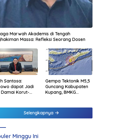
jaga Marwah Akademis di Tengah
hakiman Massa: Refleksi Seorang Dosen
h Santosa:
Gempa Tektonik M5,5
bowo dapat Jadi
Guncang Kabupaten
 Damai Korut-
Kupang, BMKG
el
Pastikan Tidak
Berpotensi Tsunami
Selengkapnya
uler Minggu Ini