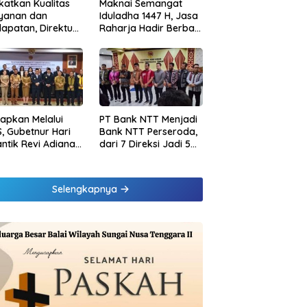
katkan Kualitas
Maknai Semangat
ayanan dan
Iduladha 1447 H, Jasa
apatan, Direktur
Raharja Hadir Berbagi
sional Jasa
untuk Masyarakat
rja Berikan
melalui Penyaluran
inaan di
Paket Daging Kurban
ung dan Tinjau
Samsat Rajabasa
tapkan Melalui
PT Bank NTT Menjadi
, Gubetnur Hari
Bank NTT Perseroda,
Lantik Revi Adiana
dari 7 Direksi Jadi 5
wati Jadi Direktur
Direksi dan 5
atuhan Bank NTT
Komisaris jadi 3
Komisaris
Selengkapnya