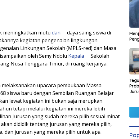
k meningkatkan mutu
dan
daya saing siswa di
Men
Peng
dakannya kegiatan pengenalan lingkungan
ngenalan Linkungan Sekolah (MPLS-red) dan Masa
 disampaikan oleh Semy Ndolu
Kepala
Sekolah
ang Nusa Tenggara Timur, di ruang kerjanya,
Tegu
lah melaksanakan upacara pembukaan Massa
Pra
Juru
68 siswa baru dengan Sembilan Ruangan Belajar
Kors
pkan lewat kegiatan ini bukan saja merupkan
hun tetapi melalui kegiatan ini mereka lebih
lihan Jurusan yang sudah mereka pilih sesuai minat
akan dididik tentang jurusan yang mereka pilih,
 dan jurusan yang mereka pilih untuk apa.
Pop