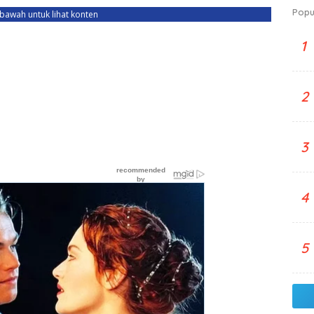
Popu
ebawah untuk lihat konten
1
2
3
4
5