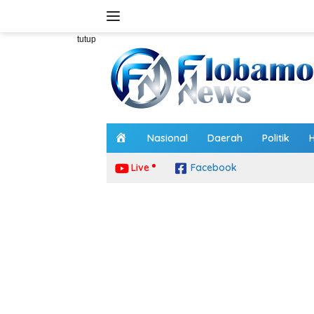
Langsung
ke
konten
tutup
H
Nasional
Daerah
Politik
o
m
Live
Facebook
e