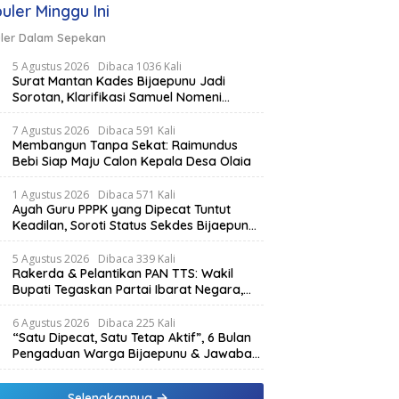
uler Minggu Ini
ler Dalam Sepekan
5 Agustus 2026
Dibaca 1036 Kali
Surat Mantan Kades Bijaepunu Jadi
Sorotan, Klarifikasi Samuel Nomeni
Berbeda dengan Isi Dokumen yang
Beredar
7 Agustus 2026
Dibaca 591 Kali
Membangun Tanpa Sekat: Raimundus
Bebi Siap Maju Calon Kepala Desa Olaia
1 Agustus 2026
Dibaca 571 Kali
Ayah Guru PPPK yang Dipecat Tuntut
Keadilan, Soroti Status Sekdes Bijaepunu
yang Masih Aktif Bekerja
5 Agustus 2026
Dibaca 339 Kali
Rakerda & Pelantikan PAN TTS: Wakil
Bupati Tegaskan Partai Ibarat Negara,
SPK Buka Kabar Sawah 3.000 Hektar &
Larangan Politik Uang
6 Agustus 2026
Dibaca 225 Kali
“Satu Dipecat, Satu Tetap Aktif”, 6 Bulan
Pengaduan Warga Bijaepunu & Jawaban
Asisten I TTS: Pelan-pelan, Tapi Pasti.
Selengkapnya