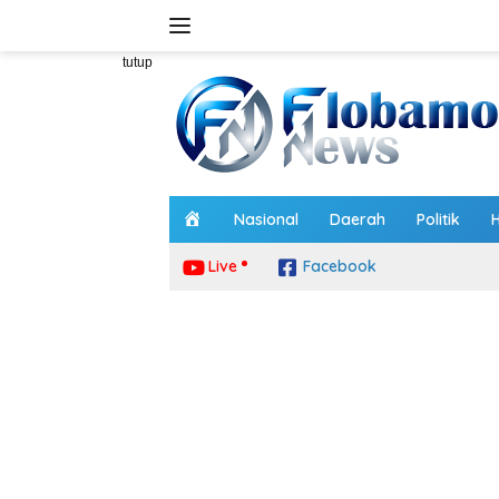
Langsung
ke
konten
tutup
H
Nasional
Daerah
Politik
o
m
Live
Facebook
e