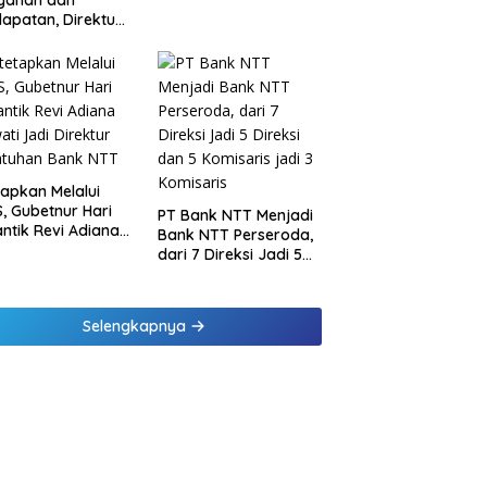
ayanan dan
melalui Penyaluran
apatan, Direktur
Paket Daging Kurban
sional Jasa
rja Berikan
inaan di
ung dan Tinjau
Samsat Rajabasa
tapkan Melalui
, Gubetnur Hari
PT Bank NTT Menjadi
Lantik Revi Adiana
Bank NTT Perseroda,
wati Jadi Direktur
dari 7 Direksi Jadi 5
atuhan Bank NTT
Direksi dan 5
Komisaris jadi 3
Komisaris
Selengkapnya