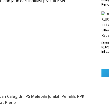
Pel
 dan jauh dari indikasi praktik KKN.
Pend
Opera
Raha
Pemb
Lamp
Dite
RUPS
Ini 
Sila
Kep
dan Caleg di TPS Melebihi Jumlah Pemilih, PPK
at Pleno