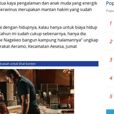
Pop
tua kaya pengalaman dan anak muda yang energik
ta Seravinus merupakan mantan hakim yang sudah
Popu
1
ai dengan hidupnya, kalau hanya untuk biaya hidup
tahun ini sudah cukup sebenarnya, hanya dia
i ke Nagekeo bangun kampung halamannya” ungkap
2
arakat Aeramo, Kecamatan Aesesa, Jumat
3
ebawah untuk lihat konten
4
5