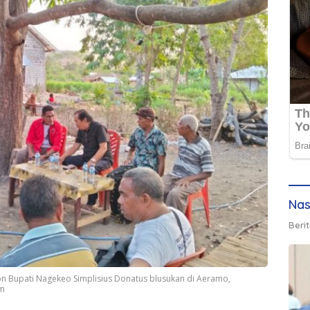
Nas
Berit
lon Bupati Nagekeo Simplisius Donatus blusukan di Aeramo,
om