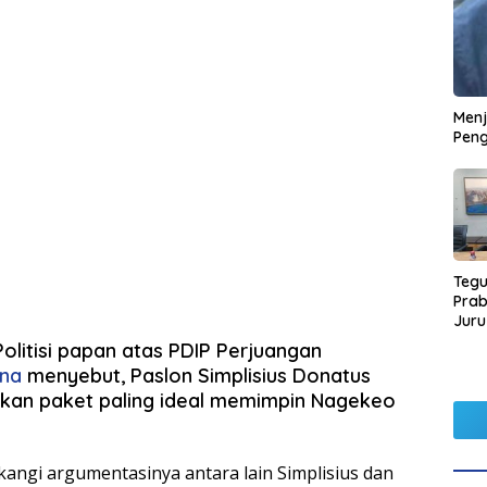
Men
Peng
Tegu
Pra
Juru
Kors
olitisi papan atas PDIP Perjuangan
ena
menyebut, Paslon Simplisius Donatus
an paket paling ideal memimpin Nagekeo
angi argumentasinya antara lain Simplisius dan