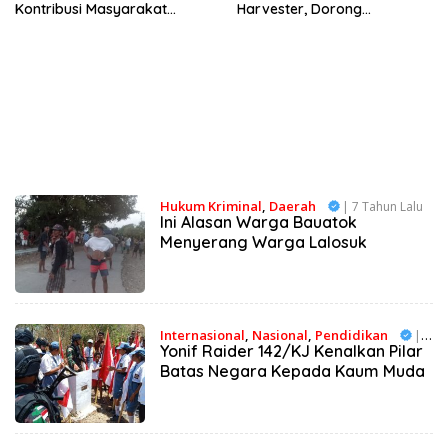
Kontribusi Masyarakat
Harvester, Dorong
Dalam Menjaga Ketahanan
Swasembada Pangan
Pangan
Hukum Kriminal
,
Daerah
| 7 Tahun Lalu
Ini Alasan Warga Bauatok
Menyerang Warga Lalosuk
Internasional
,
Nasional
,
Pendidikan
| 7
Yonif Raider 142/KJ Kenalkan Pilar
Tahun Lalu
Batas Negara Kepada Kaum Muda