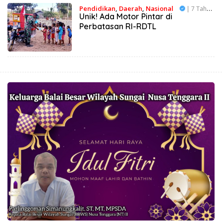
Pendidikan
,
Daerah
,
Nasional
| 7 Tahun
Unik! Ada Motor Pintar di
Lalu
Perbatasan RI-RDTL