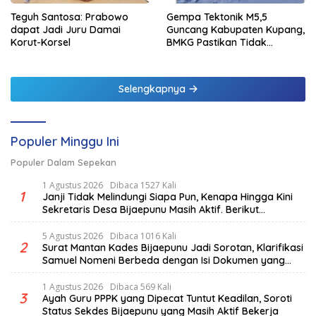
Teguh Santosa: Prabowo
Gempa Tektonik M5,5
dapat Jadi Juru Damai
Guncang Kabupaten Kupang,
Korut-Korsel
BMKG Pastikan Tidak
Berpotensi Tsunami
Selengkapnya
Populer Minggu Ini
Populer Dalam Sepekan
1 Agustus 2026
Dibaca 1527 Kali
1
Janji Tidak Melindungi Siapa Pun, Kenapa Hingga Kini
Sekretaris Desa Bijaepunu Masih Aktif. Berikut
penjelasan Ketua Komisi I DPRD TTS.
5 Agustus 2026
Dibaca 1016 Kali
2
Surat Mantan Kades Bijaepunu Jadi Sorotan, Klarifikasi
Samuel Nomeni Berbeda dengan Isi Dokumen yang
Beredar
1 Agustus 2026
Dibaca 569 Kali
3
Ayah Guru PPPK yang Dipecat Tuntut Keadilan, Soroti
Status Sekdes Bijaepunu yang Masih Aktif Bekerja