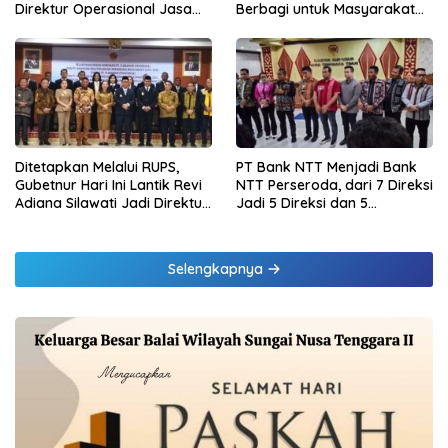
Direktur Operasional Jasa
Berbagi untuk Masyarakat
Raharja Berikan Pembinaan
melalui Penyaluran Paket
di Lampung dan Tinjau
Daging Kurban
Samsat Rajabasa
Ditetapkan Melalui RUPS,
PT Bank NTT Menjadi Bank
Gubetnur Hari Ini Lantik Revi
NTT Perseroda, dari 7 Direksi
Adiana Silawati Jadi Direktur
Jadi 5 Direksi dan 5
Kepatuhan Bank NTT
Komisaris jadi 3 Komisaris
Selengkapnya