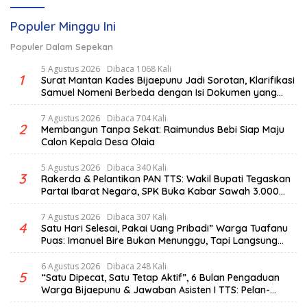
Populer Minggu Ini
Populer Dalam Sepekan
5 Agustus 2026
Dibaca 1068 Kali
1
Surat Mantan Kades Bijaepunu Jadi Sorotan, Klarifikasi
Samuel Nomeni Berbeda dengan Isi Dokumen yang
Beredar
7 Agustus 2026
Dibaca 704 Kali
2
Membangun Tanpa Sekat: Raimundus Bebi Siap Maju
Calon Kepala Desa Olaia
5 Agustus 2026
Dibaca 340 Kali
3
Rakerda & Pelantikan PAN TTS: Wakil Bupati Tegaskan
Partai Ibarat Negara, SPK Buka Kabar Sawah 3.000
Hektar & Larangan Politik Uang
7 Agustus 2026
Dibaca 307 Kali
4
Satu Hari Selesai, Pakai Uang Pribadi” Warga Tuafanu
Puas: Imanuel Bire Bukan Menunggu, Tapi Langsung
Bekerja
6 Agustus 2026
Dibaca 248 Kali
5
“Satu Dipecat, Satu Tetap Aktif”, 6 Bulan Pengaduan
Warga Bijaepunu & Jawaban Asisten I TTS: Pelan-
pelan, Tapi Pasti.