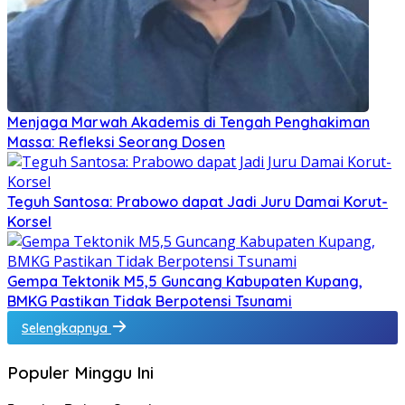
Menjaga Marwah Akademis di Tengah Penghakiman
Massa: Refleksi Seorang Dosen
Teguh Santosa: Prabowo dapat Jadi Juru Damai Korut-
Korsel
Gempa Tektonik M5,5 Guncang Kabupaten Kupang,
BMKG Pastikan Tidak Berpotensi Tsunami
Selengkapnya
Populer Minggu Ini