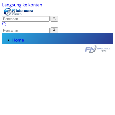
Langsung ke konten
Home
Nasional
Daerah
Politik
Kriminal
Finance
Kesehatan
Pendidikan
Wisata Budaya
Olahraga
Religi
Komunitas