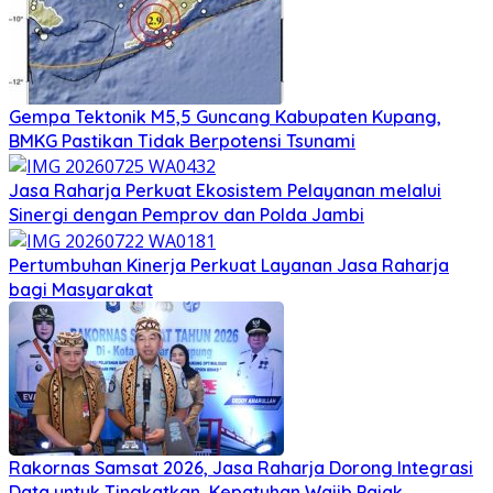
Gempa Tektonik M5,5 Guncang Kabupaten Kupang,
BMKG Pastikan Tidak Berpotensi Tsunami
Jasa Raharja Perkuat Ekosistem Pelayanan melalui
Sinergi dengan Pemprov dan Polda Jambi
Pertumbuhan Kinerja Perkuat Layanan Jasa Raharja
bagi Masyarakat
Rakornas Samsat 2026, Jasa Raharja Dorong Integrasi
Data untuk Tingkatkan Kepatuhan Wajib Pajak