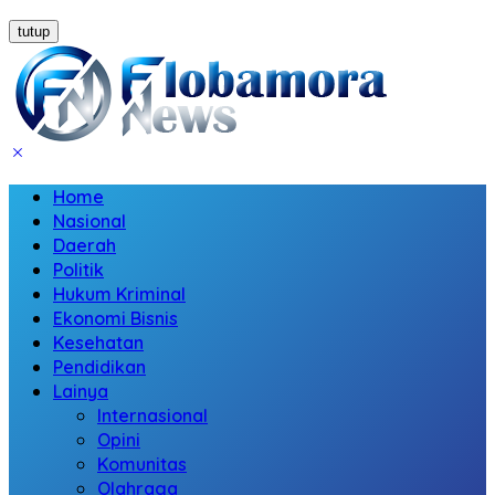
tutup
Home
Nasional
Daerah
Politik
Hukum Kriminal
Ekonomi Bisnis
Kesehatan
Pendidikan
Lainya
Internasional
Opini
Komunitas
Olahraga