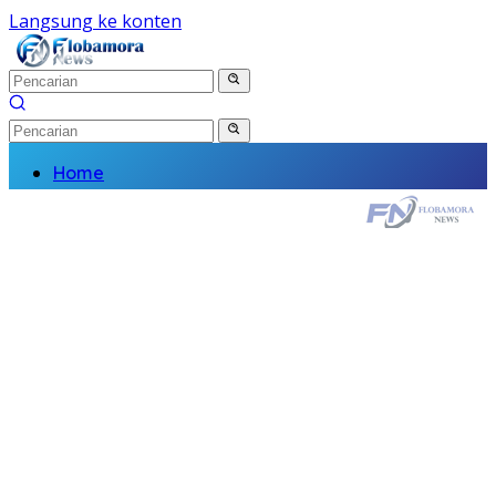
Langsung ke konten
Home
Nasional
Daerah
Politik
Kriminal
Finance
Kesehatan
Pendidikan
Wisata Budaya
Olahraga
Religi
Komunitas