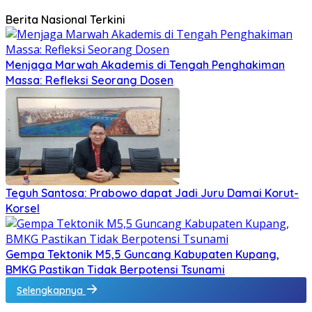
Berita Nasional Terkini
Menjaga Marwah Akademis di Tengah Penghakiman
Massa: Refleksi Seorang Dosen
Teguh Santosa: Prabowo dapat Jadi Juru Damai Korut-
Korsel
Gempa Tektonik M5,5 Guncang Kabupaten Kupang,
BMKG Pastikan Tidak Berpotensi Tsunami
Selengkapnya