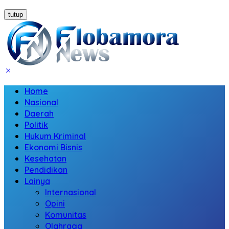
tutup
Home
Nasional
Daerah
Politik
Hukum Kriminal
Ekonomi Bisnis
Kesehatan
Pendidikan
Lainya
Internasional
Opini
Komunitas
Olahraga