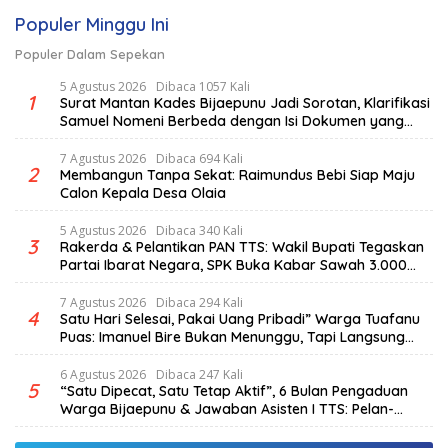
Populer Minggu Ini
Populer Dalam Sepekan
5 Agustus 2026
Dibaca 1057 Kali
1
Surat Mantan Kades Bijaepunu Jadi Sorotan, Klarifikasi
Samuel Nomeni Berbeda dengan Isi Dokumen yang
Beredar
7 Agustus 2026
Dibaca 694 Kali
2
Membangun Tanpa Sekat: Raimundus Bebi Siap Maju
Calon Kepala Desa Olaia
5 Agustus 2026
Dibaca 340 Kali
3
Rakerda & Pelantikan PAN TTS: Wakil Bupati Tegaskan
Partai Ibarat Negara, SPK Buka Kabar Sawah 3.000
Hektar & Larangan Politik Uang
7 Agustus 2026
Dibaca 294 Kali
4
Satu Hari Selesai, Pakai Uang Pribadi” Warga Tuafanu
Puas: Imanuel Bire Bukan Menunggu, Tapi Langsung
Bekerja
6 Agustus 2026
Dibaca 247 Kali
5
“Satu Dipecat, Satu Tetap Aktif”, 6 Bulan Pengaduan
Warga Bijaepunu & Jawaban Asisten I TTS: Pelan-
pelan, Tapi Pasti.