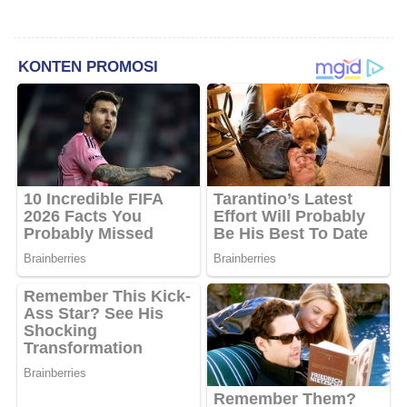
TIMOR: URGENSI
TRANSFORMASI MANAJEMEN
DAN INOVASI SIRKULAR
LIVESTOCK SEBAGAI MODEL
PETERNAKAN
BERKELANJUTAN DI LAHAN
KERING