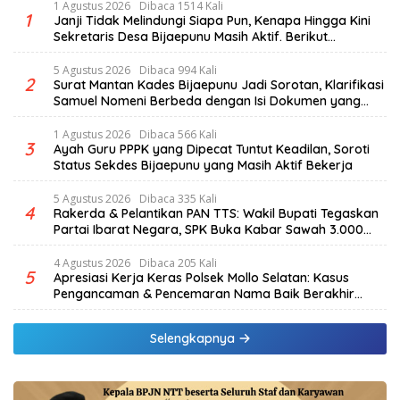
1 Agustus 2026
Dibaca 1514 Kali
1
Janji Tidak Melindungi Siapa Pun, Kenapa Hingga Kini
Sekretaris Desa Bijaepunu Masih Aktif. Berikut
penjelasan Ketua Komisi I DPRD TTS.
5 Agustus 2026
Dibaca 994 Kali
2
Surat Mantan Kades Bijaepunu Jadi Sorotan, Klarifikasi
Samuel Nomeni Berbeda dengan Isi Dokumen yang
Beredar
1 Agustus 2026
Dibaca 566 Kali
3
Ayah Guru PPPK yang Dipecat Tuntut Keadilan, Soroti
Status Sekdes Bijaepunu yang Masih Aktif Bekerja
5 Agustus 2026
Dibaca 335 Kali
4
Rakerda & Pelantikan PAN TTS: Wakil Bupati Tegaskan
Partai Ibarat Negara, SPK Buka Kabar Sawah 3.000
Hektar & Larangan Politik Uang
4 Agustus 2026
Dibaca 205 Kali
5
Apresiasi Kerja Keras Polsek Mollo Selatan: Kasus
Pengancaman & Pencemaran Nama Baik Berakhir
Damai
Selengkapnya