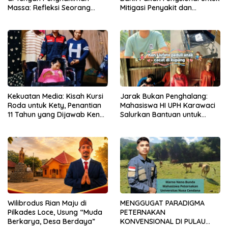
Massa: Refleksi Seorang
Mitigasi Penyakit dan
Dosen
Efisiensi Produksi Ayam KUB
di Amarasi Timur
Kekuatan Media: Kisah Kursi
Jarak Bukan Penghalang:
Roda untuk Kety, Penantian
Mahasiswa HI UPH Karawaci
11 Tahun yang Dijawab Ken
Salurkan Bantuan untuk
Liufeto
Anak Disabilitas Berat di
Kupang
Wilibrodus Rian Maju di
MENGGUGAT PARADIGMA
Pilkades Loce, Usung “Muda
PETERNAKAN
Berkarya, Desa Berdaya”
KONVENSIONAL DI PULAU