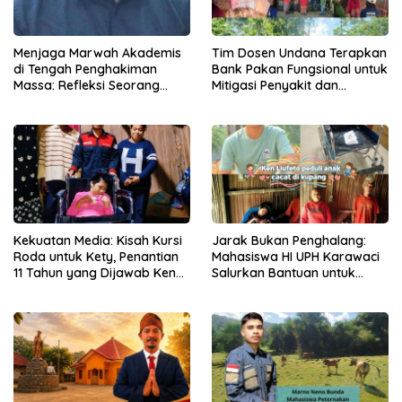
Menjaga Marwah Akademis
Tim Dosen Undana Terapkan
di Tengah Penghakiman
Bank Pakan Fungsional untuk
Massa: Refleksi Seorang
Mitigasi Penyakit dan
Dosen
Efisiensi Produksi Ayam KUB
di Amarasi Timur
Kekuatan Media: Kisah Kursi
Jarak Bukan Penghalang:
Roda untuk Kety, Penantian
Mahasiswa HI UPH Karawaci
11 Tahun yang Dijawab Ken
Salurkan Bantuan untuk
Liufeto
Anak Disabilitas Berat di
Kupang