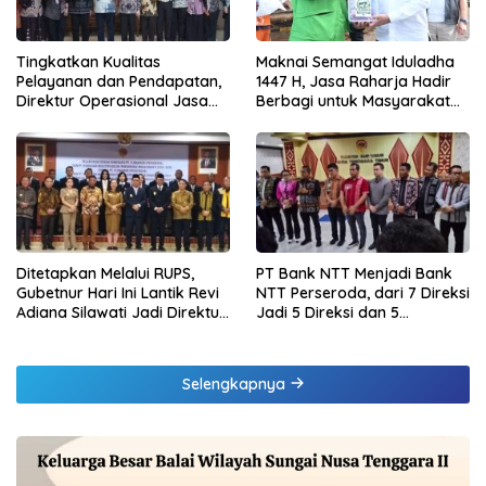
Tingkatkan Kualitas
Maknai Semangat Iduladha
Pelayanan dan Pendapatan,
1447 H, Jasa Raharja Hadir
Direktur Operasional Jasa
Berbagi untuk Masyarakat
Raharja Berikan Pembinaan
melalui Penyaluran Paket
di Lampung dan Tinjau
Daging Kurban
Samsat Rajabasa
Ditetapkan Melalui RUPS,
PT Bank NTT Menjadi Bank
Gubetnur Hari Ini Lantik Revi
NTT Perseroda, dari 7 Direksi
Adiana Silawati Jadi Direktur
Jadi 5 Direksi dan 5
Kepatuhan Bank NTT
Komisaris jadi 3 Komisaris
Selengkapnya