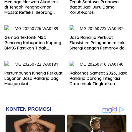
Menjaga Marwah Akademis
Teguh Santosa: Prabowo
di Tengah Penghakiman
dapat Jadi Juru Damai
Massa: Refleksi Seorang
Korut-Korsel
Dosen
Gempa Tektonik M5,5
Jasa Raharja Perkuat
Guncang Kabupaten Kupang,
Ekosistem Pelayanan melalui
BMKG Pastikan Tidak
Sinergi dengan Pemprov dan
Berpotensi Tsunami
Polda Jambi
Pertumbuhan Kinerja Perkuat
Rakornas Samsat 2026, Jasa
Layanan Jasa Raharja bagi
Raharja Dorong Integrasi
Masyarakat
Data untuk Tingkatkan
Kepatuhan Wajib Pajak
Kendaraan Bermotor