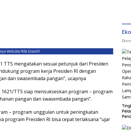
Eko
Ekon
unya Website?
Klik Disini!!!
 TTS mengatakan sesuai petunjuk dari Presiden
ndukung program kerja Presiden RI dengan
an dan swasembada pangan”, ucapnya
dim 1621/TTS siap mensukseskan program – program
tahanan pangan dan swasembada pangan”.
Ting
Pel
ram – program unggulan untuk peningkatan
Pend
ya program Presiden RI bisa cepat terlaksana “ujar
Opera
Raha