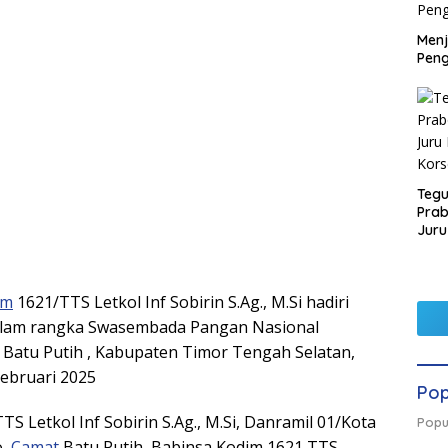
Men
Peng
Tegu
Pra
Juru
Kors
im
1621/TTS Letkol Inf Sobirin S.Ag., M.Si hadiri
dalam rangka Swasembada Pangan Nasional
atu Putih , Kabupaten Timor Tengah Selatan,
ebruari 2025
Pop
S Letkol Inf Sobirin S.Ag., M.Si, Danramil 01/Kota
Popu
o,
Camat
Batu Putih, Babinsa Kodim 1621 TTS,