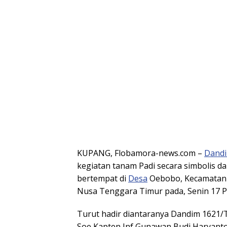
KUPANG, Flobamora-news.com –
Dand
kegiatan tanam Padi secara simbolis 
bertempat di
Desa
Oebobo, Kecamatan B
Nusa Tenggara Timur pada, Senin 17 P
Turut hadir diantaranya Dandim 1621/TT
Soe Kapten Inf Gunawan Budi Haryant