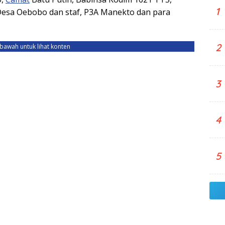
1
esa Oebobo dan staf, P3A Manekto dan para
2
ebawah untuk lihat konten
3
4
5