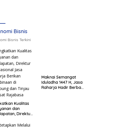
nomi Bisnis
omi Bisnis Terkini
Maknai Semangat
Iduladha 1447 H, Jasa
Raharja Hadir Berbagi
untuk Masyarakat
melalui Penyaluran
Paket Daging Kurban
katkan Kualitas
ayanan dan
apatan, Direktur
sional Jasa
rja Berikan