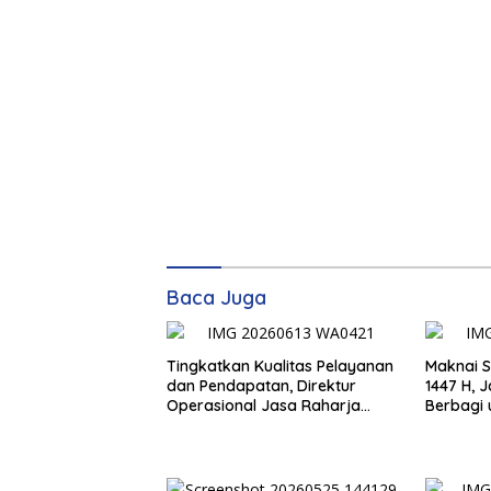
Baca Juga
Tingkatkan Kualitas Pelayanan
Maknai 
dan Pendapatan, Direktur
1447 H, 
Operasional Jasa Raharja
Berbagi untuk 
Berikan Pembinaan di
melalui 
Lampung dan Tinjau Samsat
Daging 
Rajabasa