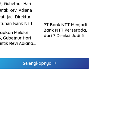
inaan di
ung dan Tinjau
Samsat Rajabasa
PT Bank NTT Menjadi
Bank NTT Perseroda,
tapkan Melalui
dari 7 Direksi Jadi 5
, Gubetnur Hari
Direksi dan 5
Lantik Revi Adiana
Komisaris jadi 3
wati Jadi Direktur
Komisaris
atuhan Bank NTT
Selengkapnya