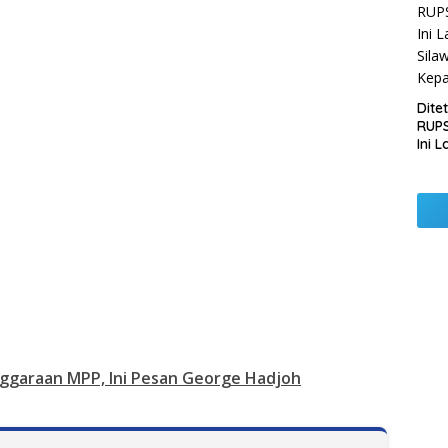
Pemb
Lamp
Dite
RUPS
Ini 
Sila
Kep
nggaraan MPP, Ini Pesan George Hadjoh