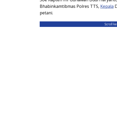
Bhabinkamtibmas Polres TTS,
Kepala
D
petani.
Scroll k