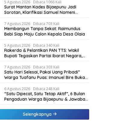
5 Agustus 2026
Dibaca 1066 Kali
Surat Mantan Kades Bijaepunu Jadi
Sorotan, Klarifikasi Samuel Nomeni
Berbeda dengan Isi Dokumen yang
Beredar
7 Agustus 2026
Dibaca 703 Kali
Membangun Tanpa Sekat: Raimundus
Bebi Siap Maju Calon Kepala Desa Olaia
5 Agustus 2026
Dibaca 340 Kali
Rakerda & Pelantikan PAN TTS: Wakil
Bupati Tegaskan Partai Ibarat Negara,
SPK Buka Kabar Sawah 3.000 Hektar &
Larangan Politik Uang
7 Agustus 2026
Dibaca 303 Kali
Satu Hari Selesai, Pakai Uang Pribadi”
Warga Tuafanu Puas: Imanuel Bire Bukan
Menunggu, Tapi Langsung Bekerja
6 Agustus 2026
Dibaca 248 Kali
“Satu Dipecat, Satu Tetap Aktif”, 6 Bulan
Pengaduan Warga Bijaepunu & Jawaban
Asisten I TTS: Pelan-pelan, Tapi Pasti.
Selengkapnya