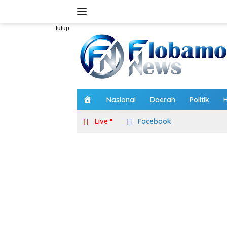
Langsung
ke
konten
tutup
H
Nasional
Daerah
Politik
o
m
Live
Facebook
e