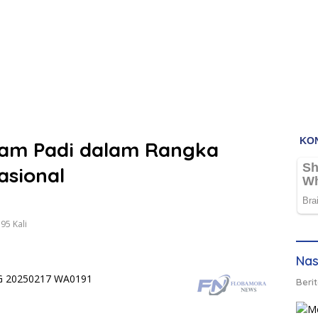
am Padi dalam Rangka
sional
95 Kali
Nas
Berit