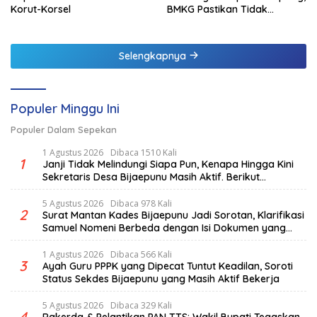
Korut-Korsel
BMKG Pastikan Tidak
Berpotensi Tsunami
Selengkapnya
Populer Minggu Ini
Populer Dalam Sepekan
1 Agustus 2026
Dibaca 1510 Kali
1
Janji Tidak Melindungi Siapa Pun, Kenapa Hingga Kini
Sekretaris Desa Bijaepunu Masih Aktif. Berikut
penjelasan Ketua Komisi I DPRD TTS.
5 Agustus 2026
Dibaca 978 Kali
2
Surat Mantan Kades Bijaepunu Jadi Sorotan, Klarifikasi
Samuel Nomeni Berbeda dengan Isi Dokumen yang
Beredar
1 Agustus 2026
Dibaca 566 Kali
3
Ayah Guru PPPK yang Dipecat Tuntut Keadilan, Soroti
Status Sekdes Bijaepunu yang Masih Aktif Bekerja
5 Agustus 2026
Dibaca 329 Kali
4
Rakerda & Pelantikan PAN TTS: Wakil Bupati Tegaskan