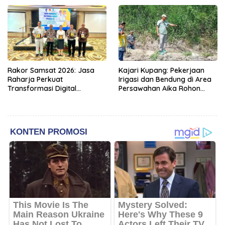
Kehormatan
Rakor Samsat 2026: Jasa
Kajari Kupang: Pekerjaan
Raharja Perkuat
Irigasi dan Bendung di Area
Transformasi Digital
Persawahan Aika Rohon
Bersama Mitra Kerja untuk
Kabupaten Kupang Sudah
Meningkatkan Kualitas
diKerjakan
Pelayanan Publik