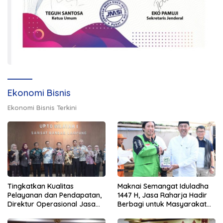
Ekonomi Bisnis
Ekonomi Bisnis Terkini
Tingkatkan Kualitas
Maknai Semangat Iduladha
Pelayanan dan Pendapatan,
1447 H, Jasa Raharja Hadir
Direktur Operasional Jasa
Berbagi untuk Masyarakat
Raharja Berikan Pembinaan
melalui Penyaluran Paket
di Lampung dan Tinjau
Daging Kurban