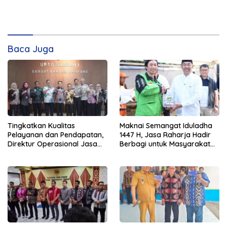
Baca Juga
Tingkatkan Kualitas
Maknai Semangat Iduladha
Pelayanan dan Pendapatan,
1447 H, Jasa Raharja Hadir
Direktur Operasional Jasa
Berbagi untuk Masyarakat
Raharja Berikan Pembinaan
melalui Penyaluran Paket
di Lampung dan Tinjau
Daging Kurban
Samsat Rajabasa