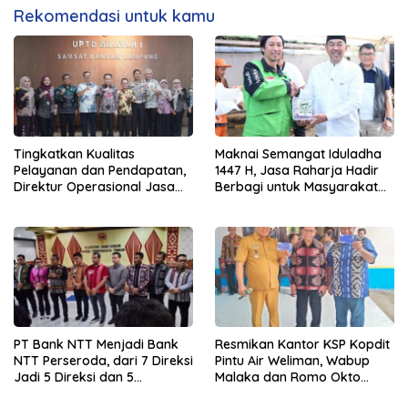
Rekomendasi untuk kamu
Tingkatkan Kualitas
Maknai Semangat Iduladha
Pelayanan dan Pendapatan,
1447 H, Jasa Raharja Hadir
Direktur Operasional Jasa
Berbagi untuk Masyarakat
Raharja Berikan Pembinaan
melalui Penyaluran Paket
di Lampung dan Tinjau
Daging Kurban
Samsat Rajabasa
PT Bank NTT Menjadi Bank
Resmikan Kantor KSP Kopdit
NTT Perseroda, dari 7 Direksi
Pintu Air Weliman, Wabup
Jadi 5 Direksi dan 5
Malaka dan Romo Okto
Komisaris jadi 3 Komisaris
Dinobatkan Jadi Anggota