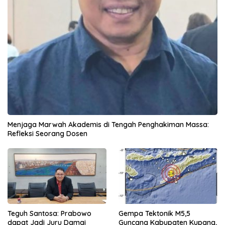
Menjaga Marwah Akademis di Tengah Penghakiman Massa:
Refleksi Seorang Dosen
Teguh Santosa: Prabowo
Gempa Tektonik M5,5
dapat Jadi Juru Damai
Guncang Kabupaten Kupang,