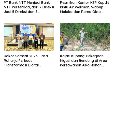
PT Bank NTT Menjadi Bank
Resmikan Kantor KSP Kopdit
NTT Perseroda, dari 7 Direksi
Pintu Air Weliman, Wabup
Jadi 5 Direksi dan 5
Malaka dan Romo Okto
Komisaris jadi 3 Komisaris
Dinobatkan Jadi Anggota
Kehormatan
Rakor Samsat 2026: Jasa
Kajari Kupang: Pekerjaan
Raharja Perkuat
Irigasi dan Bendung di Area
Transformasi Digital
Persawahan Aika Rohon
Bersama Mitra Kerja untuk
Kabupaten Kupang Sudah
Meningkatkan Kualitas
diKerjakan
Pelayanan Publik