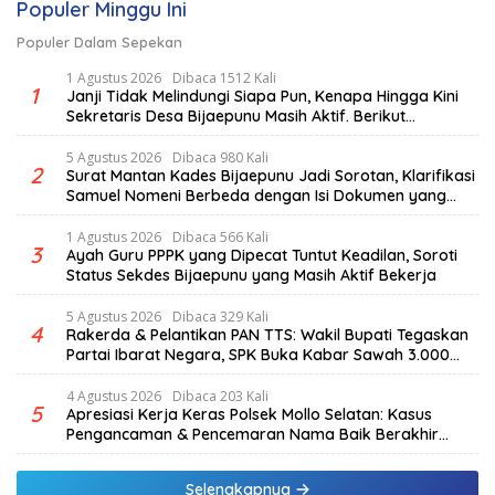
Populer Minggu Ini
Populer Dalam Sepekan
1 Agustus 2026
Dibaca 1512 Kali
1
Janji Tidak Melindungi Siapa Pun, Kenapa Hingga Kini
Sekretaris Desa Bijaepunu Masih Aktif. Berikut
penjelasan Ketua Komisi I DPRD TTS.
5 Agustus 2026
Dibaca 980 Kali
2
Surat Mantan Kades Bijaepunu Jadi Sorotan, Klarifikasi
Samuel Nomeni Berbeda dengan Isi Dokumen yang
Beredar
1 Agustus 2026
Dibaca 566 Kali
3
Ayah Guru PPPK yang Dipecat Tuntut Keadilan, Soroti
Status Sekdes Bijaepunu yang Masih Aktif Bekerja
5 Agustus 2026
Dibaca 329 Kali
4
Rakerda & Pelantikan PAN TTS: Wakil Bupati Tegaskan
Partai Ibarat Negara, SPK Buka Kabar Sawah 3.000
Hektar & Larangan Politik Uang
4 Agustus 2026
Dibaca 203 Kali
5
Apresiasi Kerja Keras Polsek Mollo Selatan: Kasus
Pengancaman & Pencemaran Nama Baik Berakhir
Damai
Selengkapnya