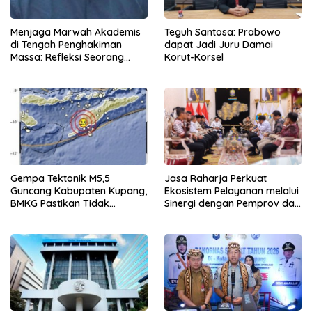
Menjaga Marwah Akademis
Teguh Santosa: Prabowo
di Tengah Penghakiman
dapat Jadi Juru Damai
Massa: Refleksi Seorang
Korut-Korsel
Dosen
Gempa Tektonik M5,5
Jasa Raharja Perkuat
Guncang Kabupaten Kupang,
Ekosistem Pelayanan melalui
BMKG Pastikan Tidak
Sinergi dengan Pemprov dan
Berpotensi Tsunami
Polda Jambi