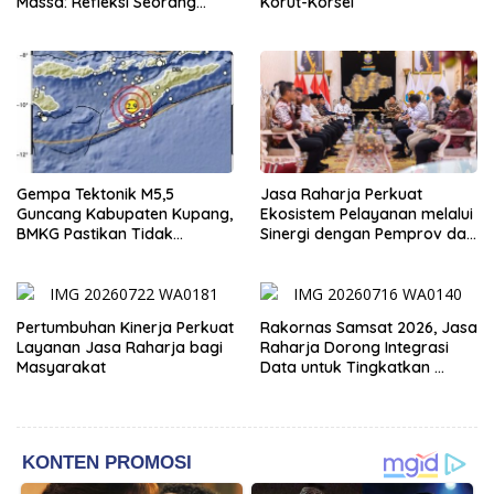
Massa: Refleksi Seorang
Korut-Korsel
Dosen
Gempa Tektonik M5,5
Jasa Raharja Perkuat
Guncang Kabupaten Kupang,
Ekosistem Pelayanan melalui
BMKG Pastikan Tidak
Sinergi dengan Pemprov dan
Berpotensi Tsunami
Polda Jambi
Pertumbuhan Kinerja Perkuat
Rakornas Samsat 2026, Jasa
Layanan Jasa Raharja bagi
Raharja Dorong Integrasi
Masyarakat
Data untuk Tingkatkan
Kepatuhan Wajib Pajak
Kendaraan Bermotor