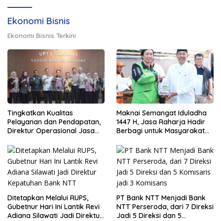
Ekonomi Bisnis
Ekonomi Bisnis Terkini
Tingkatkan Kualitas
Maknai Semangat Iduladha
Pelayanan dan Pendapatan,
1447 H, Jasa Raharja Hadir
Direktur Operasional Jasa
Berbagi untuk Masyarakat
Raharja Berikan Pembinaan
melalui Penyaluran Paket
di Lampung dan Tinjau
Daging Kurban
Samsat Rajabasa
Ditetapkan Melalui RUPS,
PT Bank NTT Menjadi Bank
Gubetnur Hari Ini Lantik Revi
NTT Perseroda, dari 7 Direksi
Adiana Silawati Jadi Direktur
Jadi 5 Direksi dan 5