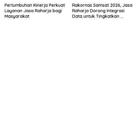
Pertumbuhan Kinerja Perkuat
Rakornas Samsat 2026, Jasa
Layanan Jasa Raharja bagi
Raharja Dorong Integrasi
Masyarakat
Data untuk Tingkatkan
Kepatuhan Wajib Pajak
Kendaraan Bermotor