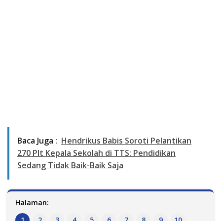
Baca Juga :
Hendrikus Babis Soroti Pelantikan
270 Plt Kepala Sekolah di TTS: Pendidikan
Sedang Tidak Baik-Baik Saja
Halaman:
1
2
3
4
5
6
7
8
9
10