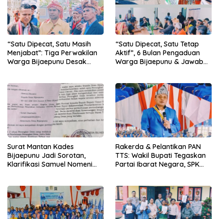
“Satu Dipecat, Satu Masih
“Satu Dipecat, Satu Tetap
Menjabat”: Tiga Perwakilan
Aktif”, 6 Bulan Pengaduan
Warga Bijaepunu Desak
Warga Bijaepunu & Jawaban
Pemkab TTS Tegakkan
Asisten I TTS: Pelan-pelan,
Keadilan yang Setara
Tapi Pasti.
Surat Mantan Kades
Rakerda & Pelantikan PAN
Bijaepunu Jadi Sorotan,
TTS: Wakil Bupati Tegaskan
Klarifikasi Samuel Nomeni
Partai Ibarat Negara, SPK
Berbeda dengan Isi
Buka Kabar Sawah 3.000
Dokumen yang Beredar
Hektar & Larangan Politik
Uang