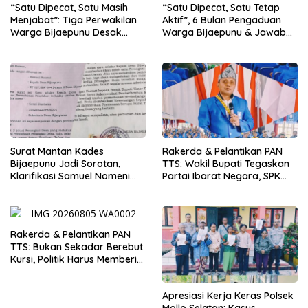
“Satu Dipecat, Satu Masih
“Satu Dipecat, Satu Tetap
Menjabat”: Tiga Perwakilan
Aktif”, 6 Bulan Pengaduan
Warga Bijaepunu Desak
Warga Bijaepunu & Jawaban
Pemkab TTS Tegakkan
Asisten I TTS: Pelan-pelan,
Keadilan yang Setara
Tapi Pasti.
Surat Mantan Kades
Rakerda & Pelantikan PAN
Bijaepunu Jadi Sorotan,
TTS: Wakil Bupati Tegaskan
Klarifikasi Samuel Nomeni
Partai Ibarat Negara, SPK
Berbeda dengan Isi
Buka Kabar Sawah 3.000
Dokumen yang Beredar
Hektar & Larangan Politik
Uang
Rakerda & Pelantikan PAN
TTS: Bukan Sekadar Berebut
Kursi, Politik Harus Memberi
Manfaat Nyata bagi Rakyat
Apresiasi Kerja Keras Polsek