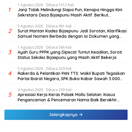
1 Agustus 2026
Dibaca 1512 Kali
1
Janji Tidak Melindungi Siapa Pun, Kenapa Hingga Kini
Sekretaris Desa Bijaepunu Masih Aktif. Berikut
penjelasan Ketua Komisi I DPRD TTS.
5 Agustus 2026
Dibaca 981 Kali
2
Surat Mantan Kades Bijaepunu Jadi Sorotan, Klarifikasi
Samuel Nomeni Berbeda dengan Isi Dokumen yang
Beredar
1 Agustus 2026
Dibaca 566 Kali
3
Ayah Guru PPPK yang Dipecat Tuntut Keadilan, Soroti
Status Sekdes Bijaepunu yang Masih Aktif Bekerja
5 Agustus 2026
Dibaca 329 Kali
4
Rakerda & Pelantikan PAN TTS: Wakil Bupati Tegaskan
Partai Ibarat Negara, SPK Buka Kabar Sawah 3.000
Hektar & Larangan Politik Uang
4 Agustus 2026
Dibaca 203 Kali
5
Apresiasi Kerja Keras Polsek Mollo Selatan: Kasus
Pengancaman & Pencemaran Nama Baik Berakhir
Damai
Selengkapnya