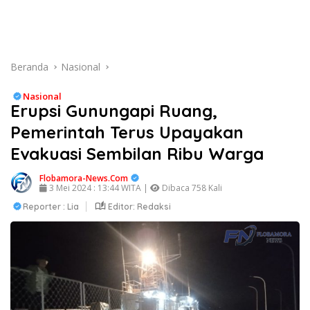
Beranda
Nasional
Nasional
Erupsi Gunungapi Ruang,
Pemerintah Terus Upayakan
Evakuasi Sembilan Ribu Warga
Flobamora-News.Com
3 Mei 2024 : 13:44 WITA |
Dibaca 758 Kali
Reporter : Lia
Editor: Redaksi