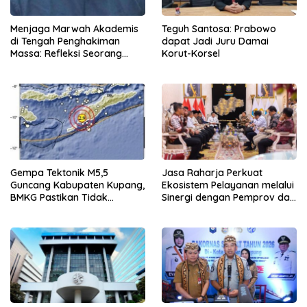
Menjaga Marwah Akademis
Teguh Santosa: Prabowo
di Tengah Penghakiman
dapat Jadi Juru Damai
Massa: Refleksi Seorang
Korut-Korsel
Dosen
Gempa Tektonik M5,5
Jasa Raharja Perkuat
Guncang Kabupaten Kupang,
Ekosistem Pelayanan melalui
BMKG Pastikan Tidak
Sinergi dengan Pemprov dan
Berpotensi Tsunami
Polda Jambi