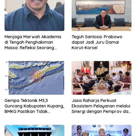
Menjaga Marwah Akademis
Teguh Santosa: Prabowo
di Tengah Penghakiman
dapat Jadi Juru Damai
Massa: Refleksi Seorang
Korut-Korsel
Dosen
Gempa Tektonik M5,5
Jasa Raharja Perkuat
Guncang Kabupaten Kupang,
Ekosistem Pelayanan melalui
BMKG Pastikan Tidak
Sinergi dengan Pemprov dan
Berpotensi Tsunami
Polda Jambi