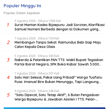
Populer Minggu Ini
Populer Dalam Sepekan
5 Agustus 2026
Dibaca 1068 Kali
1
Surat Mantan Kades Bijaepunu Jadi Sorotan, Klarifikasi
Samuel Nomeni Berbeda dengan Isi Dokumen yang
Beredar
7 Agustus 2026
Dibaca 704 Kali
2
Membangun Tanpa Sekat: Raimundus Bebi Siap Maju
Calon Kepala Desa Olaia
5 Agustus 2026
Dibaca 340 Kali
3
Rakerda & Pelantikan PAN TTS: Wakil Bupati Tegaskan
Partai Ibarat Negara, SPK Buka Kabar Sawah 3.000
Hektar & Larangan Politik Uang
7 Agustus 2026
Dibaca 307 Kali
4
Satu Hari Selesai, Pakai Uang Pribadi” Warga Tuafanu
Puas: Imanuel Bire Bukan Menunggu, Tapi Langsung
Bekerja
6 Agustus 2026
Dibaca 248 Kali
5
“Satu Dipecat, Satu Tetap Aktif”, 6 Bulan Pengaduan
Warga Bijaepunu & Jawaban Asisten I TTS: Pelan-
pelan, Tapi Pasti.