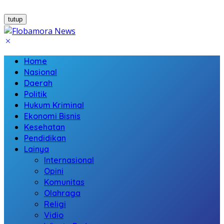
tutup
Home
Nasional
Daerah
Politik
Hukum Kriminal
Ekonomi Bisnis
Kesehatan
Pendidikan
Lainya
Internasional
Opini
Komunitas
Olahraga
Religi
Vidio