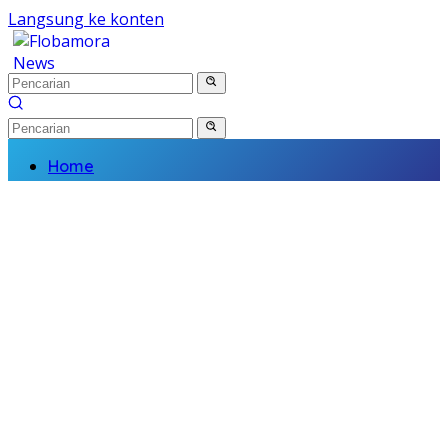
Langsung ke konten
Home
Nasional
Daerah
Politik
Kriminal
Finance
Kesehatan
Pendidikan
Wisata Budaya
Olahraga
Religi
Komunitas