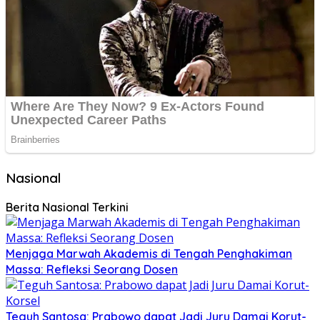
Nasional
Berita Nasional Terkini
Menjaga Marwah Akademis di Tengah Penghakiman
Massa: Refleksi Seorang Dosen
Teguh Santosa: Prabowo dapat Jadi Juru Damai Korut-