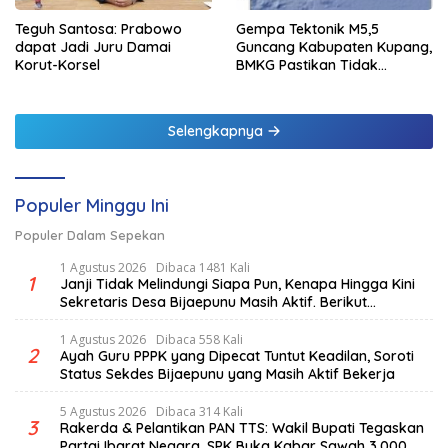
Teguh Santosa: Prabowo
Gempa Tektonik M5,5
dapat Jadi Juru Damai
Guncang Kabupaten Kupang,
Korut-Korsel
BMKG Pastikan Tidak
Berpotensi Tsunami
Selengkapnya
Populer Minggu Ini
Populer Dalam Sepekan
1 Agustus 2026
Dibaca 1481 Kali
1
Janji Tidak Melindungi Siapa Pun, Kenapa Hingga Kini
Sekretaris Desa Bijaepunu Masih Aktif. Berikut
penjelasan Ketua Komisi I DPRD TTS.
1 Agustus 2026
Dibaca 558 Kali
2
Ayah Guru PPPK yang Dipecat Tuntut Keadilan, Soroti
Status Sekdes Bijaepunu yang Masih Aktif Bekerja
5 Agustus 2026
Dibaca 314 Kali
3
Rakerda & Pelantikan PAN TTS: Wakil Bupati Tegaskan
Partai Ibarat Negara, SPK Buka Kabar Sawah 3.000