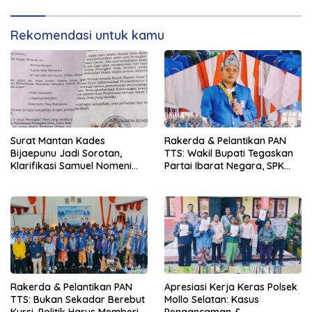
Rekomendasi untuk kamu
Surat Mantan Kades
Rakerda & Pelantikan PAN
Bijaepunu Jadi Sorotan,
TTS: Wakil Bupati Tegaskan
Klarifikasi Samuel Nomeni
Partai Ibarat Negara, SPK
Berbeda dengan Isi
Buka Kabar Sawah 3.000
Dokumen yang Beredar
Hektar & Larangan Politik
Uang
Rakerda & Pelantikan PAN
Apresiasi Kerja Keras Polsek
TTS: Bukan Sekadar Berebut
Mollo Selatan: Kasus
Kursi, Politik Harus Memberi
Pengancaman &