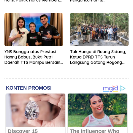
Manfaat Nyata bagi Rakyat
Pencemaran Nama Baik
Berakhir Damai
YNS Bangga atas Prestasi
Tak Hanya di Ruang Sidang,
Hanny Babys, Bukti Putri
Ketua DPRD TTS Turun
Daerah TTS Mampu Bersaing
Langsung Gotong Royong
di Tingkat Nasional
Bersama Warga Kuatae