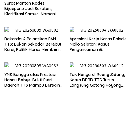
Surat Mantan Kades
Uang
Bijaepunu Jadi Sorotan,
Klarifikasi Samuel Nomeni
Berbeda dengan Isi
Dokumen yang Beredar
Rakerda & Pelantikan PAN
Apresiasi Kerja Keras Polsek
TTS: Bukan Sekadar Berebut
Mollo Selatan: Kasus
Kursi, Politik Harus Memberi
Pengancaman &
Manfaat Nyata bagi Rakyat
Pencemaran Nama Baik
Berakhir Damai
YNS Bangga atas Prestasi
Tak Hanya di Ruang Sidang,
Hanny Babys, Bukti Putri
Ketua DPRD TTS Turun
Daerah TTS Mampu Bersaing
Langsung Gotong Royong
di Tingkat Nasional
Bersama Warga Kuatae