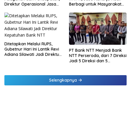
Direktur Operasional Jasa
Berbagi untuk Masyarakat
Raharja Berikan Pembinaan
melalui Penyaluran Paket
di Lampung dan Tinjau
Daging Kurban
Samsat Rajabasa
Ditetapkan Melalui RUPS,
Gubetnur Hari Ini Lantik Revi
PT Bank NTT Menjadi Bank
Adiana Silawati Jadi Direktur
NTT Perseroda, dari 7 Direksi
Kepatuhan Bank NTT
Jadi 5 Direksi dan 5
Komisaris jadi 3 Komisaris
Selengkapnya