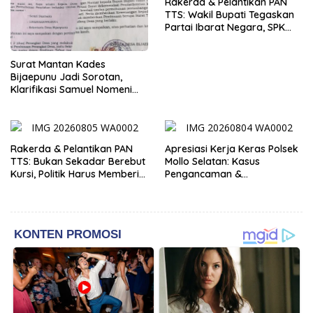
Rakerda & Pelantikan PAN
TTS: Wakil Bupati Tegaskan
Partai Ibarat Negara, SPK
Buka Kabar Sawah 3.000
Hektar & Larangan Politik
Surat Mantan Kades
Uang
Bijaepunu Jadi Sorotan,
Klarifikasi Samuel Nomeni
Berbeda dengan Isi
Dokumen yang Beredar
Rakerda & Pelantikan PAN
Apresiasi Kerja Keras Polsek
TTS: Bukan Sekadar Berebut
Mollo Selatan: Kasus
Kursi, Politik Harus Memberi
Pengancaman &
Manfaat Nyata bagi Rakyat
Pencemaran Nama Baik
Berakhir Damai