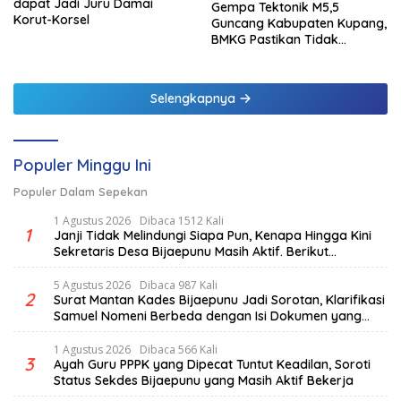
dapat Jadi Juru Damai
Gempa Tektonik M5,5
Korut-Korsel
Guncang Kabupaten Kupang,
BMKG Pastikan Tidak
Berpotensi Tsunami
Selengkapnya
Populer Minggu Ini
Populer Dalam Sepekan
1 Agustus 2026
Dibaca 1512 Kali
1
Janji Tidak Melindungi Siapa Pun, Kenapa Hingga Kini
Sekretaris Desa Bijaepunu Masih Aktif. Berikut
penjelasan Ketua Komisi I DPRD TTS.
5 Agustus 2026
Dibaca 987 Kali
2
Surat Mantan Kades Bijaepunu Jadi Sorotan, Klarifikasi
Samuel Nomeni Berbeda dengan Isi Dokumen yang
Beredar
1 Agustus 2026
Dibaca 566 Kali
3
Ayah Guru PPPK yang Dipecat Tuntut Keadilan, Soroti
Status Sekdes Bijaepunu yang Masih Aktif Bekerja