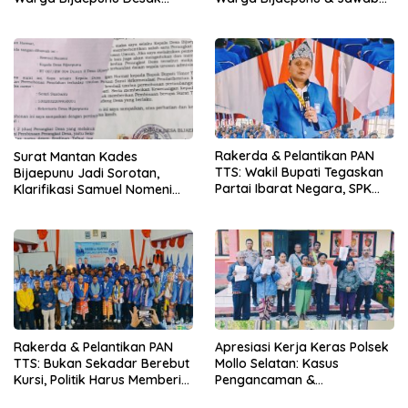
Pemkab TTS Tegakkan
Asisten I TTS: Pelan-pelan,
Keadilan yang Setara
Tapi Pasti.
Rakerda & Pelantikan PAN
Surat Mantan Kades
TTS: Wakil Bupati Tegaskan
Bijaepunu Jadi Sorotan,
Partai Ibarat Negara, SPK
Klarifikasi Samuel Nomeni
Buka Kabar Sawah 3.000
Berbeda dengan Isi
Hektar & Larangan Politik
Dokumen yang Beredar
Uang
Rakerda & Pelantikan PAN
Apresiasi Kerja Keras Polsek
TTS: Bukan Sekadar Berebut
Mollo Selatan: Kasus
Kursi, Politik Harus Memberi
Pengancaman &
Manfaat Nyata bagi Rakyat
Pencemaran Nama Baik