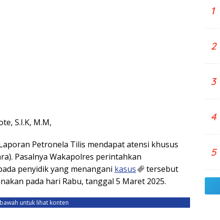
1
2
3
4
e, S.I.K, M.M,
poran Petronela Tilis mendapat atensi khusus
5
a). Pasalnya Wakapolres perintahkan
kepada penyidik yang menangani
kasus
tersebut
sanakan pada hari Rabu, tanggal 5 Maret 2025.
ebawah untuk lihat konten