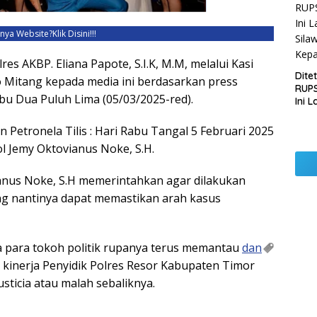
Pemb
Lamp
unya Website?
Klik Disini!!!
s AKBP. Eliana Papote, S.I.K, M.M, melalui Kasi
Dite
Mitang kepada media ini berdasarkan press
RUPS
bu Dua Puluh Lima (05/03/2025-red).
Ini 
Sila
Kep
n Petronela Tilis : Hari Rabu Tangal 5 Februari 2025
 Jemy Oktovianus Noke, S.H.
nus Noke, S.H memerintahkan agar dilakukan
yang nantinya dapat memastikan arah kasus
a para tokoh politik rupanya terus memantau
dan
 kinerja Penyidik Polres Resor Kabupaten Timor
sticia atau malah sebaliknya.