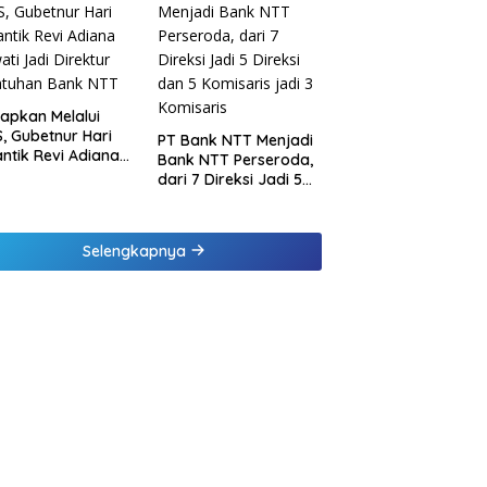
inaan di
ung dan Tinjau
Samsat Rajabasa
tapkan Melalui
, Gubetnur Hari
PT Bank NTT Menjadi
Lantik Revi Adiana
Bank NTT Perseroda,
wati Jadi Direktur
dari 7 Direksi Jadi 5
atuhan Bank NTT
Direksi dan 5
Komisaris jadi 3
Komisaris
Selengkapnya