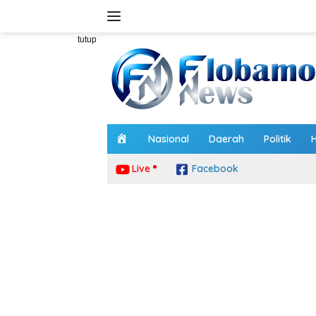
Langsung
ke
konten
tutup
H
Nasional
Daerah
Politik
o
m
Live
Facebook
e