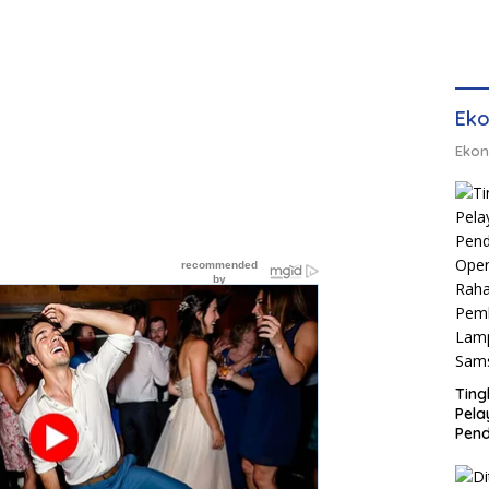
Eko
Ekon
Ting
Pel
Pend
Opera
Raha