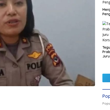
Men
Peng
Tegu
Pra
Juru
Kors
Pop
Popu