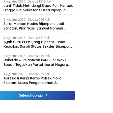
1 Agustus 2026
Dibaca 1518 Kali
Janji Tidak Melindungi Siapa Pun, Kenapa
Hingga Kini Sekretaris Desa Bijaepunu
Masih Aktif. Berikut penjelasan Ketua
Komisi I DPRD TTS.
5 Agustus 2026
Dibaca 996 Kali
Surat Mantan Kades Bijaepunu Jadi
Sorotan, Klarifikasi Samuel Nomeni
Berbeda dengan Isi Dokumen yang
Beredar
1 Agustus 2026
Dibaca 567 Kali
Ayah Guru PPPK yang Dipecat Tuntut
Keadilan, Soroti Status Sekdes Bijaepunu
yang Masih Aktif Bekerja
5 Agustus 2026
Dibaca 335 Kali
Rakerda & Pelantikan PAN TTS: Wakil
Bupati Tegaskan Partai Ibarat Negara,
SPK Buka Kabar Sawah 3.000 Hektar &
Larangan Politik Uang
4 Agustus 2026
Dibaca 205 Kali
Apresiasi Kerja Keras Polsek Mollo
Selatan: Kasus Pengancaman &
Pencemaran Nama Baik Berakhir Damai
Selengkapnya