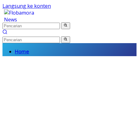
Langsung ke konten
Home
Nasional
Daerah
Politik
Kriminal
Finance
Kesehatan
Pendidikan
Wisata Budaya
Olahraga
Religi
Komunitas