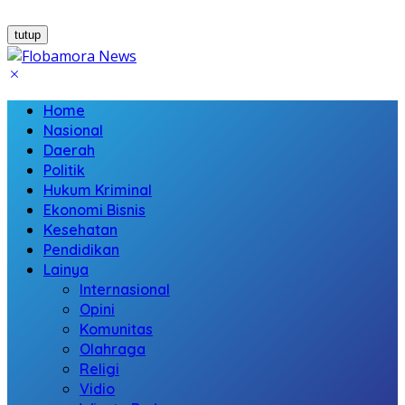
tutup
Home
Nasional
Daerah
Politik
Hukum Kriminal
Ekonomi Bisnis
Kesehatan
Pendidikan
Lainya
Internasional
Opini
Komunitas
Olahraga
Religi
Vidio