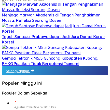
Menjaga Marwah Akademis di Tengah Penghakiman
Massa: Refleksi Seorang Dosen
Teguh Santosa: Prabowo dapat Jadi Juru Damai Korut-
Korsel
Gempa Tektonik M5,5 Guncang Kabupaten Kupang,
BMKG Pastikan Tidak Berpotensi Tsunami
Selengkapnya
Populer Minggu Ini
Populer Dalam Sepekan
1
5 Agustus 2026
Dibaca 1056 Kali