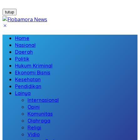
tutup
Home
Nasional
Daerah
Politik
Hukum Kriminal
Ekonomi Bisnis
Kesehatan
Pendidikan
Lainya
Internasional
Opini
Komunitas
Olahraga
Religi
Vidio