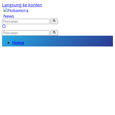
Langsung ke konten
Home
Nasional
Daerah
Politik
Kriminal
Finance
Kesehatan
Pendidikan
Wisata Budaya
Olahraga
Religi
Komunitas