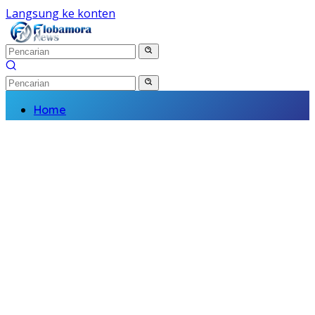
Langsung ke konten
Home
Nasional
Daerah
Politik
Kriminal
Finance
Kesehatan
Pendidikan
Wisata Budaya
Olahraga
Religi
Komunitas