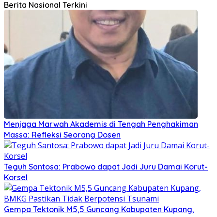
Berita Nasional Terkini
Menjaga Marwah Akademis di Tengah Penghakiman
Massa: Refleksi Seorang Dosen
Teguh Santosa: Prabowo dapat Jadi Juru Damai Korut-
Korsel
Gempa Tektonik M5,5 Guncang Kabupaten Kupang,