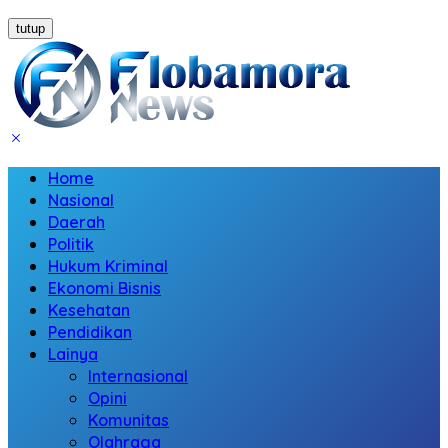
tutup
Home
Nasional
Daerah
Politik
Hukum Kriminal
Ekonomi Bisnis
Kesehatan
Pendidikan
Lainya
Internasional
Opini
Komunitas
Olahraga