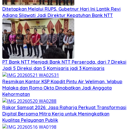
Ditetapkan Melalui RUPS, Gubetnur Hari Ini Lantik Revi
Adiana Silawati Jadi Direktur Kepatuhan Bank NTT
PT Bank NTT Menjadi Bank NTT Perseroda, dari 7 Direksi
Jadi 5 Direksi dan 5 Komisaris jadi 3 Komisaris
Resmikan Kantor KSP Kopdit Pintu Air Weliman, Wabup
Malaka dan Romo Okto Dinobatkan Jadi Anggota
Kehormatan
Rakor Samsat 2026: Jasa Raharja Perkuat Transformasi
Digital Bersama Mitra Kerja untuk Meningkatkan
Kualitas Pelayanan Publik