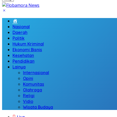
Home
Nasional
Daerah
Politik
Hukum Kriminal
Ekonomi Bisnis
Kesehatan
Pendidikan
Lainya
Internasional
Opini
Komunitas
Olahraga
Religi
Vidio
Wisata Budaya
Live