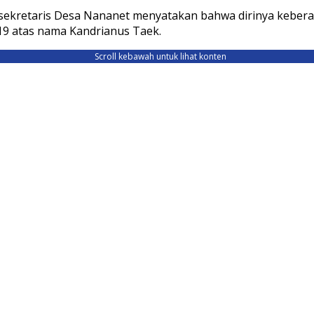
 sekretaris Desa Nananet menyatakan bahwa dirinya kebera
19 atas nama Kandrianus Taek.
Scroll kebawah untuk lihat konten