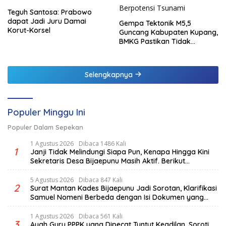
Teguh Santosa: Prabowo
dapat Jadi Juru Damai
Gempa Tektonik M5,5
Korut-Korsel
Guncang Kabupaten Kupang,
BMKG Pastikan Tidak
Berpotensi Tsunami
Selengkapnya
Populer Minggu Ini
Populer Dalam Sepekan
1 Agustus 2026
Dibaca 1486 Kali
1
Janji Tidak Melindungi Siapa Pun, Kenapa Hingga Kini
Sekretaris Desa Bijaepunu Masih Aktif. Berikut
penjelasan Ketua Komisi I DPRD TTS.
5 Agustus 2026
Dibaca 847 Kali
2
Surat Mantan Kades Bijaepunu Jadi Sorotan, Klarifikasi
Samuel Nomeni Berbeda dengan Isi Dokumen yang
Beredar
1 Agustus 2026
Dibaca 561 Kali
3
Ayah Guru PPPK yang Dipecat Tuntut Keadilan, Soroti