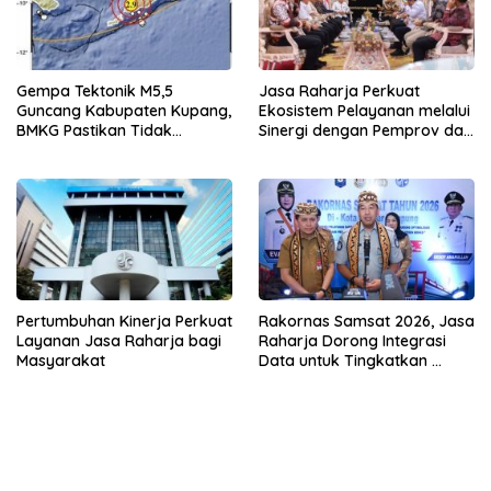
Gempa Tektonik M5,5
Jasa Raharja Perkuat
Guncang Kabupaten Kupang,
Ekosistem Pelayanan melalui
BMKG Pastikan Tidak
Sinergi dengan Pemprov dan
Berpotensi Tsunami
Polda Jambi
Pertumbuhan Kinerja Perkuat
Rakornas Samsat 2026, Jasa
Layanan Jasa Raharja bagi
Raharja Dorong Integrasi
Masyarakat
Data untuk Tingkatkan
Kepatuhan Wajib Pajak
Kendaraan Bermotor