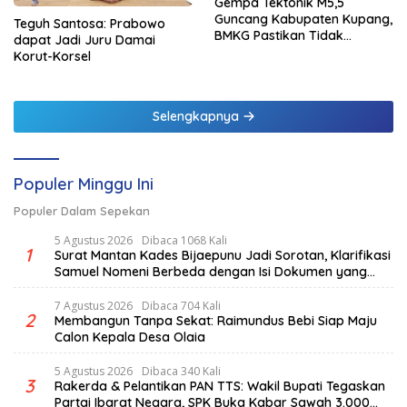
Gempa Tektonik M5,5
Guncang Kabupaten Kupang,
Teguh Santosa: Prabowo
BMKG Pastikan Tidak
dapat Jadi Juru Damai
Berpotensi Tsunami
Korut-Korsel
Selengkapnya
Populer Minggu Ini
Populer Dalam Sepekan
5 Agustus 2026
Dibaca 1068 Kali
1
Surat Mantan Kades Bijaepunu Jadi Sorotan, Klarifikasi
Samuel Nomeni Berbeda dengan Isi Dokumen yang
Beredar
7 Agustus 2026
Dibaca 704 Kali
2
Membangun Tanpa Sekat: Raimundus Bebi Siap Maju
Calon Kepala Desa Olaia
5 Agustus 2026
Dibaca 340 Kali
3
Rakerda & Pelantikan PAN TTS: Wakil Bupati Tegaskan
Partai Ibarat Negara, SPK Buka Kabar Sawah 3.000