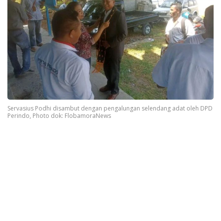
Servasius Podhi disambut dengan pengalungan selendang adat oleh DPD
Perindo, Photo dok: FlobamoraNews