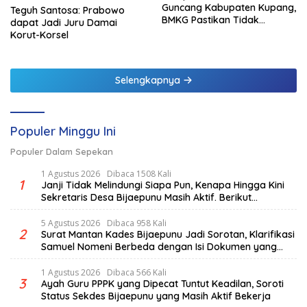
Guncang Kabupaten Kupang,
Teguh Santosa: Prabowo
BMKG Pastikan Tidak
dapat Jadi Juru Damai
Berpotensi Tsunami
Korut-Korsel
Selengkapnya
Populer Minggu Ini
Populer Dalam Sepekan
1 Agustus 2026
Dibaca 1508 Kali
1
Janji Tidak Melindungi Siapa Pun, Kenapa Hingga Kini
Sekretaris Desa Bijaepunu Masih Aktif. Berikut
penjelasan Ketua Komisi I DPRD TTS.
5 Agustus 2026
Dibaca 958 Kali
2
Surat Mantan Kades Bijaepunu Jadi Sorotan, Klarifikasi
Samuel Nomeni Berbeda dengan Isi Dokumen yang
Beredar
1 Agustus 2026
Dibaca 566 Kali
3
Ayah Guru PPPK yang Dipecat Tuntut Keadilan, Soroti
Status Sekdes Bijaepunu yang Masih Aktif Bekerja