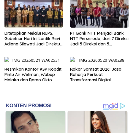
Ditetapkan Melalui RUPS,
PT Bank NTT Menjadi Bank
Gubetnur Hari Ini Lantik Revi
NTT Perseroda, dari 7 Direksi
Adiana Silawati Jadi Direktur
Jadi 5 Direksi dan 5
Kepatuhan Bank NTT
Komisaris jadi 3 Komisaris
Resmikan Kantor KSP Kopdit
Rakor Samsat 2026: Jasa
Pintu Air Weliman, Wabup
Raharja Perkuat
Malaka dan Romo Okto
Transformasi Digital
Dinobatkan Jadi Anggota
Bersama Mitra Kerja untuk
Kehormatan
Meningkatkan Kualitas
Pelayanan Publik