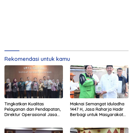
Rekomendasi untuk kamu
Tingkatkan Kualitas
Maknai Semangat Iduladha
Pelayanan dan Pendapatan,
1447 H, Jasa Raharja Hadir
Direktur Operasional Jasa
Berbagi untuk Masyarakat
Raharja Berikan Pembinaan
melalui Penyaluran Paket
di Lampung dan Tinjau
Daging Kurban
Samsat Rajabasa