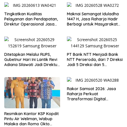
Tingkatkan Kualitas
Maknai Semangat Iduladha
Pelayanan dan Pendapatan,
1447 H, Jasa Raharja Hadir
Direktur Operasional Jasa
Berbagi untuk Masyarakat
Raharja Berikan Pembinaan
melalui Penyaluran Paket
di Lampung dan Tinjau
Daging Kurban
Samsat Rajabasa
Ditetapkan Melalui RUPS,
PT Bank NTT Menjadi Bank
Gubetnur Hari Ini Lantik Revi
NTT Perseroda, dari 7 Direksi
Adiana Silawati Jadi Direktur
Jadi 5 Direksi dan 5
Kepatuhan Bank NTT
Komisaris jadi 3 Komisaris
Rakor Samsat 2026: Jasa
Raharja Perkuat
Transformasi Digital
Bersama Mitra Kerja untuk
Meningkatkan Kualitas
Resmikan Kantor KSP Kopdit
Pelayanan Publik
Pintu Air Weliman, Wabup
Malaka dan Romo Okto