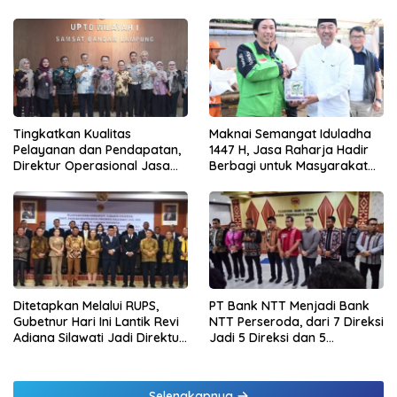
Tingkatkan Kualitas
Maknai Semangat Iduladha
Pelayanan dan Pendapatan,
1447 H, Jasa Raharja Hadir
Direktur Operasional Jasa
Berbagi untuk Masyarakat
Raharja Berikan Pembinaan
melalui Penyaluran Paket
di Lampung dan Tinjau
Daging Kurban
Samsat Rajabasa
Ditetapkan Melalui RUPS,
PT Bank NTT Menjadi Bank
Gubetnur Hari Ini Lantik Revi
NTT Perseroda, dari 7 Direksi
Adiana Silawati Jadi Direktur
Jadi 5 Direksi dan 5
Kepatuhan Bank NTT
Komisaris jadi 3 Komisaris
Selengkapnya