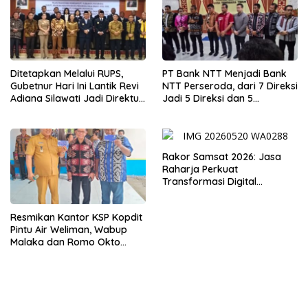
Ditetapkan Melalui RUPS,
PT Bank NTT Menjadi Bank
Gubetnur Hari Ini Lantik Revi
NTT Perseroda, dari 7 Direksi
Adiana Silawati Jadi Direktur
Jadi 5 Direksi dan 5
Kepatuhan Bank NTT
Komisaris jadi 3 Komisaris
Rakor Samsat 2026: Jasa
Raharja Perkuat
Transformasi Digital
Bersama Mitra Kerja untuk
Meningkatkan Kualitas
Resmikan Kantor KSP Kopdit
Pelayanan Publik
Pintu Air Weliman, Wabup
Malaka dan Romo Okto
Dinobatkan Jadi Anggota
Kehormatan