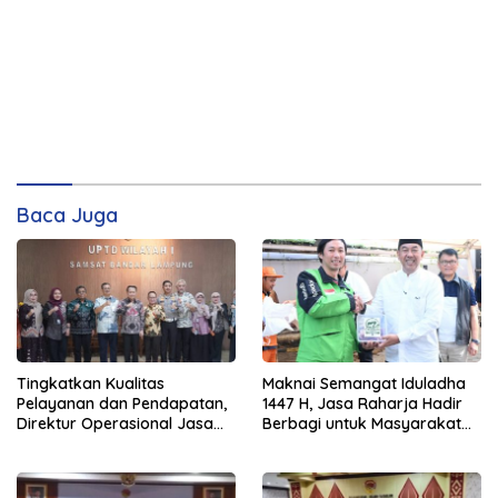
Baca Juga
Tingkatkan Kualitas
Maknai Semangat Iduladha
Pelayanan dan Pendapatan,
1447 H, Jasa Raharja Hadir
Direktur Operasional Jasa
Berbagi untuk Masyarakat
Raharja Berikan Pembinaan
melalui Penyaluran Paket
di Lampung dan Tinjau
Daging Kurban
Samsat Rajabasa