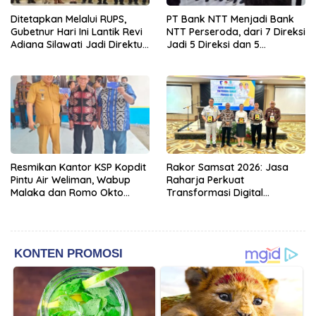
Ditetapkan Melalui RUPS,
PT Bank NTT Menjadi Bank
Gubetnur Hari Ini Lantik Revi
NTT Perseroda, dari 7 Direksi
Adiana Silawati Jadi Direktur
Jadi 5 Direksi dan 5
Kepatuhan Bank NTT
Komisaris jadi 3 Komisaris
Resmikan Kantor KSP Kopdit
Rakor Samsat 2026: Jasa
Pintu Air Weliman, Wabup
Raharja Perkuat
Malaka dan Romo Okto
Transformasi Digital
Dinobatkan Jadi Anggota
Bersama Mitra Kerja untuk
Kehormatan
Meningkatkan Kualitas
Pelayanan Publik