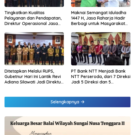
Tingkatkan Kualitas
Maknai Semangat Iduladha
Pelayanan dan Pendapatan,
1447 H, Jasa Raharja Hadir
Direktur Operasional Jasa
Berbagi untuk Masyarakat
Raharja Berikan Pembinaan
melalui Penyaluran Paket
di Lampung dan Tinjau
Daging Kurban
Samsat Rajabasa
Ditetapkan Melalui RUPS,
PT Bank NTT Menjadi Bank
Gubetnur Hari Ini Lantik Revi
NTT Perseroda, dari 7 Direksi
Adiana Silawati Jadi Direktur
Jadi 5 Direksi dan 5
Kepatuhan Bank NTT
Komisaris jadi 3 Komisaris
Selengkapnya