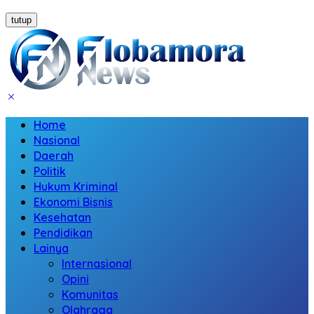
tutup
Home
Nasional
Daerah
Politik
Hukum Kriminal
Ekonomi Bisnis
Kesehatan
Pendidikan
Lainya
Internasional
Opini
Komunitas
Olahraga