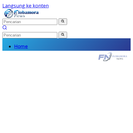
Langsung ke konten
Home
Nasional
Daerah
Politik
Kriminal
Finance
Kesehatan
Pendidikan
Wisata Budaya
Olahraga
Religi
Komunitas