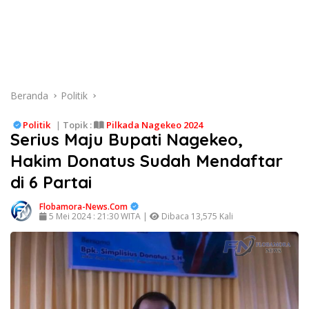
Beranda
Politik
Politik
|
Topik :
Pilkada Nagekeo 2024
Serius Maju Bupati Nagekeo,
Hakim Donatus Sudah Mendaftar
di 6 Partai
Flobamora-News.Com
5 Mei 2024 : 21:30 WITA |
Dibaca 13,575 Kali