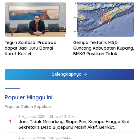
Teguh Santosa: Prabowo
Gempa Tektonik M5,5
dapat Jadi Juru Damai
Guncang Kabupaten Kupang,
Korut-Korsel
BMKG Pastikan Tidak
Berpotensi Tsunami
Selengkapnya
Populer Minggu Ini
Populer Dalam Sepekan
1 Agustus 2026
Dibaca 1512 Kali
1
Janji Tidak Melindungi Siapa Pun, Kenapa Hingga Kini
Sekretaris Desa Bijaepunu Masih Aktif. Berikut
penjelasan Ketua Komisi I DPRD TTS.
5 Agustus 2026
Dibaca 986 Kali