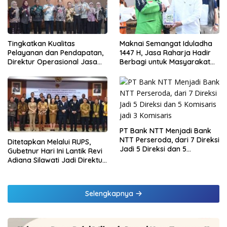
Tingkatkan Kualitas
Maknai Semangat Iduladha
Pelayanan dan Pendapatan,
1447 H, Jasa Raharja Hadir
Direktur Operasional Jasa
Berbagi untuk Masyarakat
Raharja Berikan Pembinaan
melalui Penyaluran Paket
di Lampung dan Tinjau
Daging Kurban
Samsat Rajabasa
PT Bank NTT Menjadi Bank
NTT Perseroda, dari 7 Direksi
Ditetapkan Melalui RUPS,
Jadi 5 Direksi dan 5
Gubetnur Hari Ini Lantik Revi
Komisaris jadi 3 Komisaris
Adiana Silawati Jadi Direktur
Kepatuhan Bank NTT
Selengkapnya