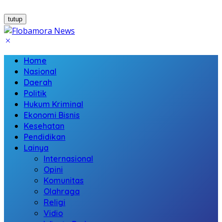
tutup
Home
Nasional
Daerah
Politik
Hukum Kriminal
Ekonomi Bisnis
Kesehatan
Pendidikan
Lainya
Internasional
Opini
Komunitas
Olahraga
Religi
Vidio