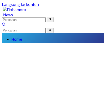
Langsung ke konten
Home
Nasional
Daerah
Politik
Kriminal
Finance
Kesehatan
Pendidikan
Wisata Budaya
Olahraga
Religi
Komunitas