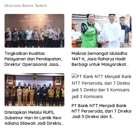
Ekonomi Bisnis Terkini
Tingkatkan Kualitas
Maknai Semangat Iduladha
Pelayanan dan Pendapatan,
1447 H, Jasa Raharja Hadir
Direktur Operasional Jasa
Berbagi untuk Masyarakat
Raharja Berikan Pembinaan
melalui Penyaluran Paket
di Lampung dan Tinjau
Daging Kurban
Samsat Rajabasa
PT Bank NTT Menjadi Bank
NTT Perseroda, dari 7 Direksi
Ditetapkan Melalui RUPS,
Jadi 5 Direksi dan 5
Gubetnur Hari Ini Lantik Revi
Komisaris jadi 3 Komisaris
Adiana Silawati Jadi Direktur
Kepatuhan Bank NTT