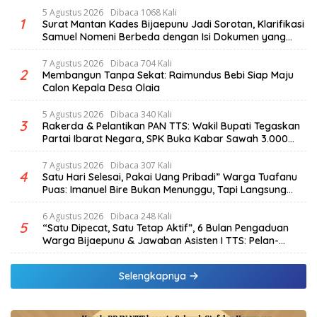
5 Agustus 2026
Dibaca 1068 Kali
1
Surat Mantan Kades Bijaepunu Jadi Sorotan, Klarifikasi
Samuel Nomeni Berbeda dengan Isi Dokumen yang
Beredar
7 Agustus 2026
Dibaca 704 Kali
2
Membangun Tanpa Sekat: Raimundus Bebi Siap Maju
Calon Kepala Desa Olaia
5 Agustus 2026
Dibaca 340 Kali
3
Rakerda & Pelantikan PAN TTS: Wakil Bupati Tegaskan
Partai Ibarat Negara, SPK Buka Kabar Sawah 3.000
Hektar & Larangan Politik Uang
7 Agustus 2026
Dibaca 307 Kali
4
Satu Hari Selesai, Pakai Uang Pribadi” Warga Tuafanu
Puas: Imanuel Bire Bukan Menunggu, Tapi Langsung
Bekerja
6 Agustus 2026
Dibaca 248 Kali
5
“Satu Dipecat, Satu Tetap Aktif”, 6 Bulan Pengaduan
Warga Bijaepunu & Jawaban Asisten I TTS: Pelan-
pelan, Tapi Pasti.
Selengkapnya