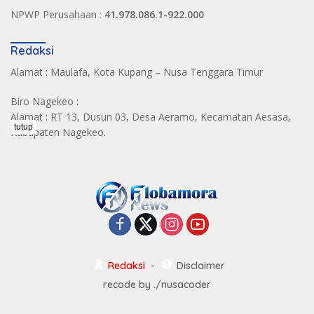
NPWP Perusahaan :
41.978.086.1-922.000
Redaksi
Alamat : Maulafa, Kota Kupang – Nusa Tenggara Timur
Biro Nagekeo :
Alamat : RT 13, Dusun 03, Desa Aeramo, Kecamatan Aesasa,
tutup
Kabupaten Nagekeo.
Redaksi
Disclaimer
recode by
./nusacoder