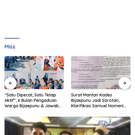
Miss
“Satu Dipecat, Satu Tetap
Surat Mantan Kades
Aktif”, 6 Bulan Pengaduan
Bijaepunu Jadi Sorotan,
Warga Bijaepunu & Jawaban
Klarifikasi Samuel Nomeni
Asisten I TTS: Pelan-pelan,
Berbeda dengan Isi
Tapi Pasti.
Dokumen yang Beredar