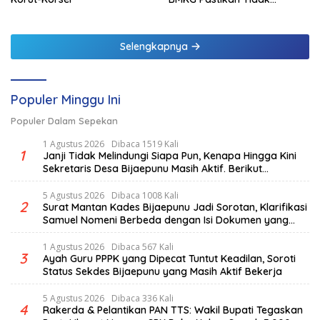
Berpotensi Tsunami
Selengkapnya
Populer Minggu Ini
Populer Dalam Sepekan
1 Agustus 2026
Dibaca 1519 Kali
1
Janji Tidak Melindungi Siapa Pun, Kenapa Hingga Kini
Sekretaris Desa Bijaepunu Masih Aktif. Berikut
penjelasan Ketua Komisi I DPRD TTS.
5 Agustus 2026
Dibaca 1008 Kali
2
Surat Mantan Kades Bijaepunu Jadi Sorotan, Klarifikasi
Samuel Nomeni Berbeda dengan Isi Dokumen yang
Beredar
1 Agustus 2026
Dibaca 567 Kali
3
Ayah Guru PPPK yang Dipecat Tuntut Keadilan, Soroti
Status Sekdes Bijaepunu yang Masih Aktif Bekerja
5 Agustus 2026
Dibaca 336 Kali
4
Rakerda & Pelantikan PAN TTS: Wakil Bupati Tegaskan