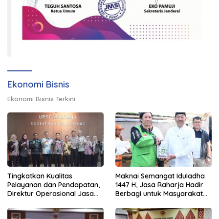
Ekonomi Bisnis
Ekonomi Bisnis Terkini
Tingkatkan Kualitas
Maknai Semangat Iduladha
Pelayanan dan Pendapatan,
1447 H, Jasa Raharja Hadir
Direktur Operasional Jasa
Berbagi untuk Masyarakat
Raharja Berikan Pembinaan
melalui Penyaluran Paket
di Lampung dan Tinjau
Daging Kurban