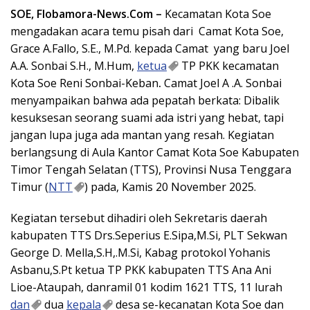
SOE, Flobamora-News.Com –
Kecamatan Kota Soe
mengadakan acara temu pisah dari Camat Kota Soe,
Grace A.Fallo, S.E., M.Pd. kepada Camat yang baru Joel
A.A. Sonbai S.H., M.Hum,
ketua
TP PKK kecamatan
Kota Soe Reni Sonbai-Keban
.
Camat Joel A .A. Sonbai
menyampaikan bahwa ada pepatah berkata: Dibalik
kesuksesan seorang suami ada istri yang hebat, tapi
jangan lupa juga ada mantan yang resah. Kegiatan
berlangsung di Aula Kantor Camat Kota Soe Kabupaten
Timor Tengah Selatan (TTS), Provinsi Nusa Tenggara
Timur (
NTT
) pada, Kamis 20 November 2025.
Kegiatan tersebut dihadiri oleh Sekretaris daerah
kabupaten TTS Drs.Seperius E.Sipa,M.Si, PLT Sekwan
George D. Mella,S.H,.M.Si, Kabag protokol Yohanis
Asbanu,S.Pt ketua TP PKK kabupaten TTS Ana Ani
Lioe-Ataupah, danramil 01 kodim 1621 TTS, 11 lurah
dan
dua
kepala
desa se-kecanatan Kota Soe dan