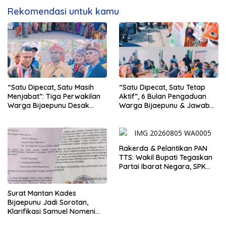
Rekomendasi untuk kamu
“Satu Dipecat, Satu Masih
“Satu Dipecat, Satu Tetap
Menjabat”: Tiga Perwakilan
Aktif”, 6 Bulan Pengaduan
Warga Bijaepunu Desak
Warga Bijaepunu & Jawaban
Pemkab TTS Tegakkan
Asisten I TTS: Pelan-pelan,
Keadilan yang Setara
Tapi Pasti.
Rakerda & Pelantikan PAN
TTS: Wakil Bupati Tegaskan
Partai Ibarat Negara, SPK
Buka Kabar Sawah 3.000
Hektar & Larangan Politik
Surat Mantan Kades
Uang
Bijaepunu Jadi Sorotan,
Klarifikasi Samuel Nomeni
Berbeda dengan Isi