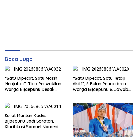
Baca Juga
“Satu Dipecat, Satu Masih
“Satu Dipecat, Satu Tetap
Menjabat”: Tiga Perwakilan
Aktif”, 6 Bulan Pengaduan
Warga Bijaepunu Desak
Warga Bijaepunu & Jawaban
Pemkab TTS Tegakkan
Asisten I TTS: Pelan-pelan,
Keadilan yang Setara
Tapi Pasti.
Surat Mantan Kades
Bijaepunu Jadi Sorotan,
Klarifikasi Samuel Nomeni
Berbeda dengan Isi
Dokumen yang Beredar