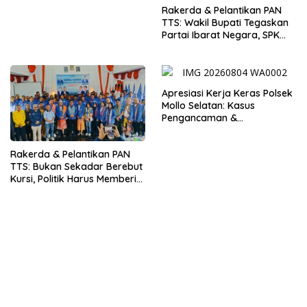
Rakerda & Pelantikan PAN
TTS: Wakil Bupati Tegaskan
Partai Ibarat Negara, SPK
Buka Kabar Sawah 3.000
Hektar & Larangan Politik
Uang
Apresiasi Kerja Keras Polsek
Mollo Selatan: Kasus
Pengancaman &
Pencemaran Nama Baik
Berakhir Damai
Rakerda & Pelantikan PAN
TTS: Bukan Sekadar Berebut
Kursi, Politik Harus Memberi
Manfaat Nyata bagi Rakyat