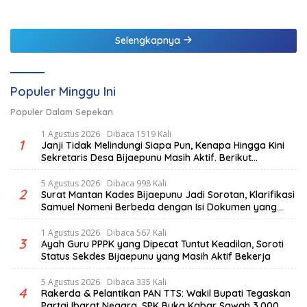
Berpotensi Tsunami
Selengkapnya
Populer Minggu Ini
Populer Dalam Sepekan
1 Agustus 2026
Dibaca 1519 Kali
1
Janji Tidak Melindungi Siapa Pun, Kenapa Hingga Kini
Sekretaris Desa Bijaepunu Masih Aktif. Berikut
penjelasan Ketua Komisi I DPRD TTS.
5 Agustus 2026
Dibaca 998 Kali
2
Surat Mantan Kades Bijaepunu Jadi Sorotan, Klarifikasi
Samuel Nomeni Berbeda dengan Isi Dokumen yang
Beredar
1 Agustus 2026
Dibaca 567 Kali
3
Ayah Guru PPPK yang Dipecat Tuntut Keadilan, Soroti
Status Sekdes Bijaepunu yang Masih Aktif Bekerja
5 Agustus 2026
Dibaca 335 Kali
4
Rakerda & Pelantikan PAN TTS: Wakil Bupati Tegaskan
Partai Ibarat Negara, SPK Buka Kabar Sawah 3.000