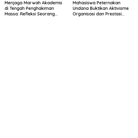
Mahasiswa Peternakan
Menjaga Marwah Akademis
Undana Buktikan Aktivisme
di Tengah Penghakiman
Organisasi dan Prestasi
Massa: Refleksi Seorang
Akademik Dapat Berjalan
Dosen
Beriringan