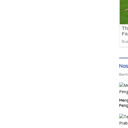
Nas
Berit
Men
Peng