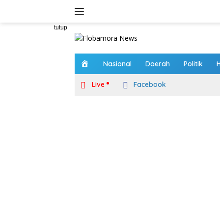
Langsung
ke
konten
tutup
H
Nasional
Daerah
Politik
o
m
Live
Facebook
e