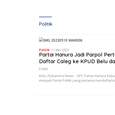
Politik
Politik
11 Mei 2023
Partai Hanura Jadi Parpol Pe
Daftar Caleg ke KPUD Belu d
Angka 10
Politik
Belu, Flobamora News – DPC Partai Hanura Kab
menjadi Partai Politik yang pertama mendaftar