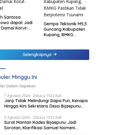
h Santosa:
bowo dapat Jadi
Gempa Tektonik M5,5
 Damai Korut-
Guncang Kabupaten
el
Kupang, BMKG
Pastikan Tidak
Berpotensi Tsunami
Selengkapnya
uler Minggu Ini
ler Dalam Sepekan
1 Agustus 2026
Dibaca 1522 Kali
Janji Tidak Melindungi Siapa Pun, Kenapa
Hingga Kini Sekretaris Desa Bijaepunu
Masih Aktif. Berikut penjelasan Ketua
Komisi I DPRD TTS.
5 Agustus 2026
Dibaca 1012 Kali
Surat Mantan Kades Bijaepunu Jadi
Sorotan, Klarifikasi Samuel Nomeni
Berbeda dengan Isi Dokumen yang