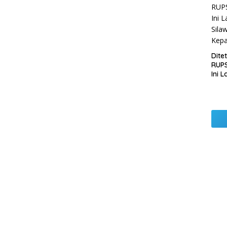
Pemb
Lamp
Dite
RUPS
Ini 
Sila
Kep