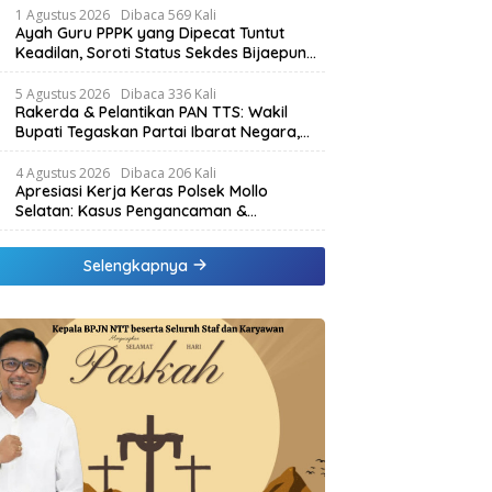
Beredar
1 Agustus 2026
Dibaca 569 Kali
Ayah Guru PPPK yang Dipecat Tuntut
Keadilan, Soroti Status Sekdes Bijaepunu
yang Masih Aktif Bekerja
5 Agustus 2026
Dibaca 336 Kali
Rakerda & Pelantikan PAN TTS: Wakil
Bupati Tegaskan Partai Ibarat Negara,
SPK Buka Kabar Sawah 3.000 Hektar &
Larangan Politik Uang
4 Agustus 2026
Dibaca 206 Kali
Apresiasi Kerja Keras Polsek Mollo
Selatan: Kasus Pengancaman &
Pencemaran Nama Baik Berakhir Damai
Selengkapnya