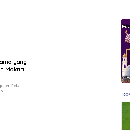
rtama yang
an Makna
upaten Belu
kan…