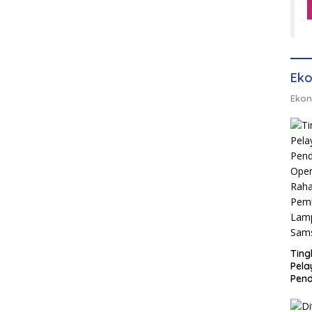
Eko
Ekon
Ting
Pel
Pend
Opera
Raha