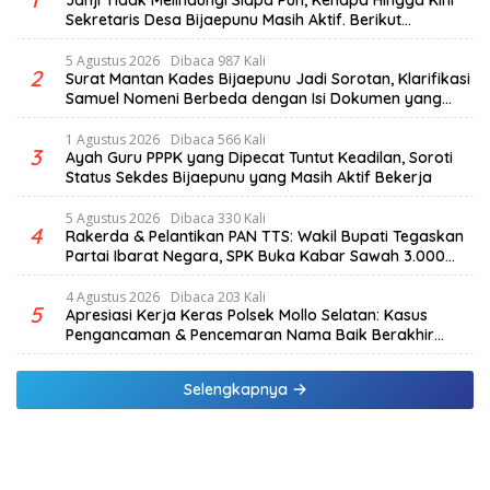
Janji Tidak Melindungi Siapa Pun, Kenapa Hingga Kini
Sekretaris Desa Bijaepunu Masih Aktif. Berikut
penjelasan Ketua Komisi I DPRD TTS.
5 Agustus 2026
Dibaca 987 Kali
2
Surat Mantan Kades Bijaepunu Jadi Sorotan, Klarifikasi
Samuel Nomeni Berbeda dengan Isi Dokumen yang
Beredar
1 Agustus 2026
Dibaca 566 Kali
3
Ayah Guru PPPK yang Dipecat Tuntut Keadilan, Soroti
Status Sekdes Bijaepunu yang Masih Aktif Bekerja
5 Agustus 2026
Dibaca 330 Kali
4
Rakerda & Pelantikan PAN TTS: Wakil Bupati Tegaskan
Partai Ibarat Negara, SPK Buka Kabar Sawah 3.000
Hektar & Larangan Politik Uang
4 Agustus 2026
Dibaca 203 Kali
5
Apresiasi Kerja Keras Polsek Mollo Selatan: Kasus
Pengancaman & Pencemaran Nama Baik Berakhir
Damai
Selengkapnya