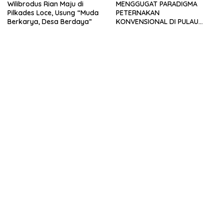
Wilibrodus Rian Maju di
MENGGUGAT PARADIGMA
Pilkades Loce, Usung “Muda
PETERNAKAN
Berkarya, Desa Berdaya”
KONVENSIONAL DI PULAU
TIMOR: URGENSI
TRANSFORMASI MANAJEMEN
DAN INOVASI SIRKULAR
LIVESTOCK SEBAGAI MODEL
PETERNAKAN
BERKELANJUTAN DI LAHAN
KERING