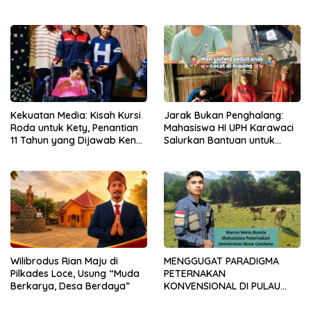
Dosen
Efisiensi Produksi Ayam KUB
di Amarasi Timur
Kekuatan Media: Kisah Kursi
Jarak Bukan Penghalang:
Roda untuk Kety, Penantian
Mahasiswa HI UPH Karawaci
11 Tahun yang Dijawab Ken
Salurkan Bantuan untuk
Liufeto
Anak Disabilitas Berat di
Kupang
Wilibrodus Rian Maju di
MENGGUGAT PARADIGMA
Pilkades Loce, Usung “Muda
PETERNAKAN
Berkarya, Desa Berdaya”
KONVENSIONAL DI PULAU
TIMOR: URGENSI