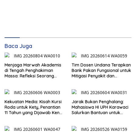
Baca Juga
Menjaga Marwah Akademis
Tim Dosen Undana Terapkan
di Tengah Penghakiman
Bank Pakan Fungsional untuk
Massa: Refleksi Seorang
Mitigasi Penyakit dan
Dosen
Efisiensi Produksi Ayam KUB
di Amarasi Timur
Kekuatan Media: Kisah Kursi
Jarak Bukan Penghalang:
Roda untuk Kety, Penantian
Mahasiswa HI UPH Karawaci
11 Tahun yang Dijawab Ken
Salurkan Bantuan untuk
Liufeto
Anak Disabilitas Berat di
Kupang