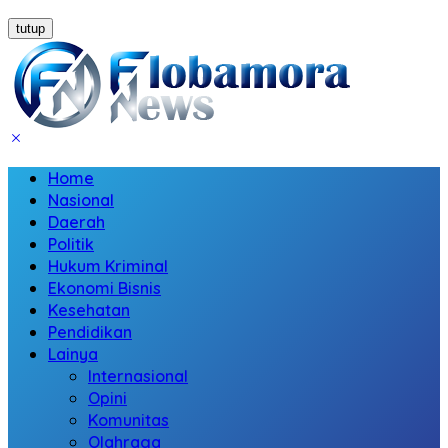
tutup
Home
Nasional
Daerah
Politik
Hukum Kriminal
Ekonomi Bisnis
Kesehatan
Pendidikan
Lainya
Internasional
Opini
Komunitas
Olahraga