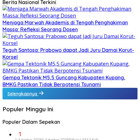
Berita Nasional Terkini
Menjaga Marwah Akademis di Tengah Penghakiman
Massa: Refleksi Seorang Dosen
Teguh Santosa: Prabowo dapat Jadi Juru Damai Korut-
Korsel
Gempa Tektonik M5,5 Guncang Kabupaten Kupang,
BMKG Pastikan Tidak Berpotensi Tsunami
Selengkapnya
Populer Minggu Ini
Populer Dalam Sepekan
1
1 Agustus 2026
1 Agustus 2026
Dibaca 1512 Kali