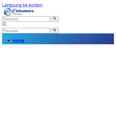
Langsung ke konten
Home
Nasional
Daerah
Politik
Kriminal
Finance
Kesehatan
Pendidikan
Wisata Budaya
Olahraga
Religi
Komunitas