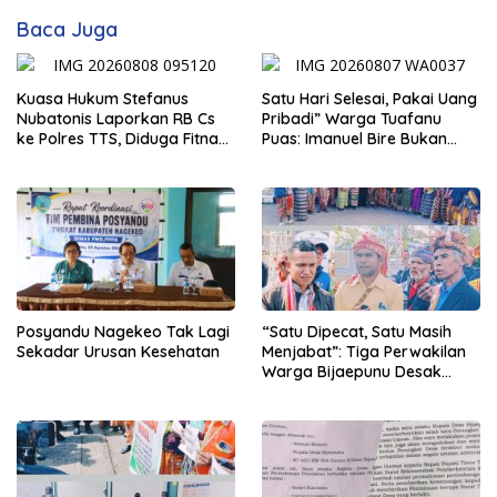
Baca Juga
Kuasa Hukum Stefanus
Satu Hari Selesai, Pakai Uang
Nubatonis Laporkan RB Cs
Pribadi” Warga Tuafanu
ke Polres TTS, Diduga Fitnah
Puas: Imanuel Bire Bukan
dan Cemarkan Nama Baik
Menunggu, Tapi Langsung
Bekerja
Posyandu Nagekeo Tak Lagi
“Satu Dipecat, Satu Masih
Sekadar Urusan Kesehatan
Menjabat”: Tiga Perwakilan
Warga Bijaepunu Desak
Pemkab TTS Tegakkan
Keadilan yang Setara