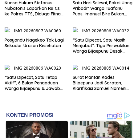
Kuasa Hukum Stefanus
Satu Hari Selesai, Pakai Uang
Nubatonis Laporkan RB Cs
Pribadi” Warga Tuafanu
ke Polres TTS, Diduga Fitnah
Puas: Imanuel Bire Bukan
dan Cemarkan Nama Baik
Menunggu, Tapi Langsung
Bekerja
Posyandu Nagekeo Tak Lagi
“Satu Dipecat, Satu Masih
Sekadar Urusan Kesehatan
Menjabat”: Tiga Perwakilan
Warga Bijaepunu Desak
Pemkab TTS Tegakkan
Keadilan yang Setara
“Satu Dipecat, Satu Tetap
Surat Mantan Kades
Aktif”, 6 Bulan Pengaduan
Bijaepunu Jadi Sorotan,
Warga Bijaepunu & Jawaban
Klarifikasi Samuel Nomeni
Asisten I TTS: Pelan-pelan,
Berbeda dengan Isi
Tapi Pasti.
Dokumen yang Beredar