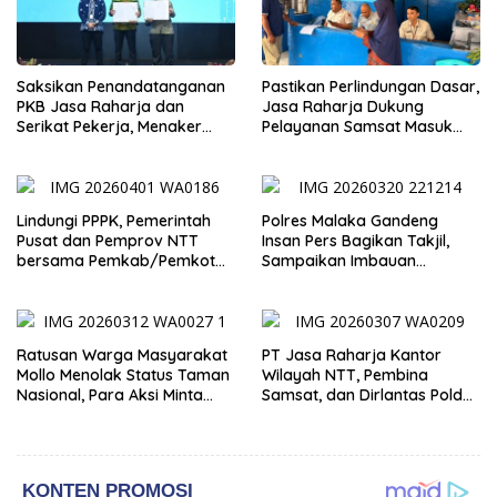
Saksikan Penandatanganan
Pastikan Perlindungan Dasar,
PKB Jasa Raharja dan
Jasa Raharja Dukung
Serikat Pekerja, Menaker
Pelayanan Samsat Masuk
Titip Tiga Agenda Strategis
Pasar
Lindungi PPPK, Pemerintah
Polres Malaka Gandeng
Pusat dan Pemprov NTT
Insan Pers Bagikan Takjil,
bersama Pemkab/Pemkot
Sampaikan Imbauan
se-NTT Bahas Pengelolaan
Kamtibmas Jelang Malam
Keuangan Daerah
Takbiran
Ratusan Warga Masyarakat
PT Jasa Raharja Kantor
Mollo Menolak Status Taman
Wilayah NTT, Pembina
Nasional, Para Aksi Minta
Samsat, dan Dirlantas Polda
Menteri Jangan duduk tapi
NTT Perkuat Sinergi dengan
Turun dan Selesaikan
Media