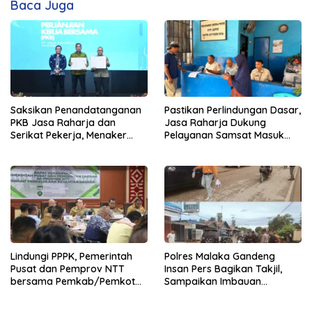
Baca Juga
Saksikan Penandatanganan
Pastikan Perlindungan Dasar,
PKB Jasa Raharja dan
Jasa Raharja Dukung
Serikat Pekerja, Menaker
Pelayanan Samsat Masuk
Titip Tiga Agenda Strategis
Pasar
Lindungi PPPK, Pemerintah
Polres Malaka Gandeng
Pusat dan Pemprov NTT
Insan Pers Bagikan Takjil,
bersama Pemkab/Pemkot
Sampaikan Imbauan
se-NTT Bahas Pengelolaan
Kamtibmas Jelang Malam
Keuangan Daerah
Takbiran