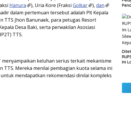
Pel
aksi
Hanura
), Uria Kore (Fraksi
Golkar
),
dan
Pend
Opera
hadir dalam pertemuan tersebut adalah Plt Kepala
Raha
n TTS Jhon Banunaek, para petugas Resort
Pemb
Lamp
epala Desa Baki, serta perwakilan Asosiasi
HP2T) TTS.
Dite
RUPS
T menyampaikan keluhan serius terkait mekanisme
Ini 
Sila
n TTS. Mereka menilai pembagian kuota selama ini
Kep
i untuk mendapatkan rekomendasi dinilai kompleks