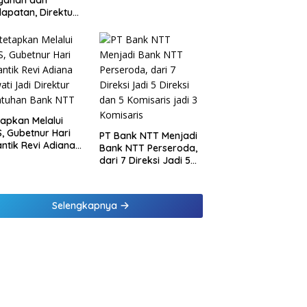
ayanan dan
melalui Penyaluran
apatan, Direktur
Paket Daging Kurban
sional Jasa
rja Berikan
inaan di
ung dan Tinjau
Samsat Rajabasa
tapkan Melalui
, Gubetnur Hari
PT Bank NTT Menjadi
Lantik Revi Adiana
Bank NTT Perseroda,
wati Jadi Direktur
dari 7 Direksi Jadi 5
atuhan Bank NTT
Direksi dan 5
Komisaris jadi 3
Komisaris
Selengkapnya