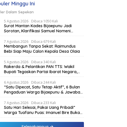
uler Minggu Ini
ler Dalam Sepekan
5 Agustus 2026
Dibaca 1050 Kali
Surat Mantan Kades Bijaepunu Jadi
Sorotan, Klarifikasi Samuel Nomeni
Berbeda dengan Isi Dokumen yang
Beredar
7 Agustus 2026
Dibaca 679 Kali
Membangun Tanpa Sekat: Raimundus
Bebi Siap Maju Calon Kepala Desa Olaia
5 Agustus 2026
Dibaca 340 Kali
Rakerda & Pelantikan PAN TTS: Wakil
Bupati Tegaskan Partai Ibarat Negara,
SPK Buka Kabar Sawah 3.000 Hektar &
Larangan Politik Uang
6 Agustus 2026
Dibaca 244 Kali
“Satu Dipecat, Satu Tetap Aktif”, 6 Bulan
Pengaduan Warga Bijaepunu & Jawaban
Asisten I TTS: Pelan-pelan, Tapi Pasti.
7 Agustus 2026
Dibaca 233 Kali
Satu Hari Selesai, Pakai Uang Pribadi”
Warga Tuafanu Puas: Imanuel Bire Bukan
Menunggu, Tapi Langsung Bekerja
Selengkapnya