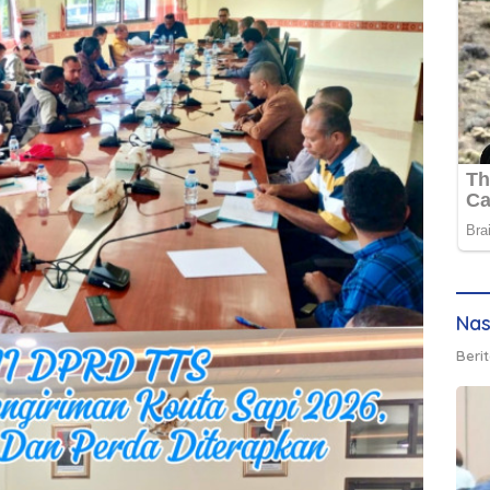
Nas
Berit