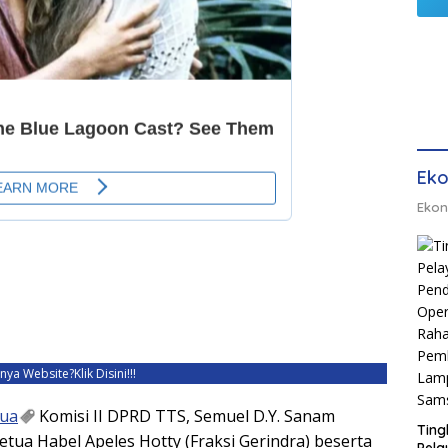
Eko
Ekon
unya Website?
Klik Disini!!!
tua
Komisi II DPRD TTS, Semuel D.Y. Sanam
Ting
Ketua Habel Apeles Hotty (Fraksi Gerindra) beserta