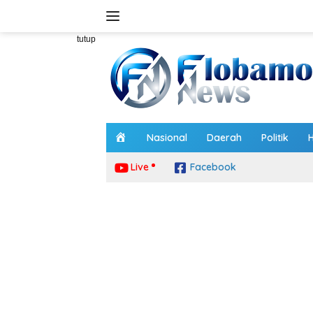
Langsung
ke
konten
tutup
H
Nasional
Daerah
Politik
o
m
Live
Facebook
e