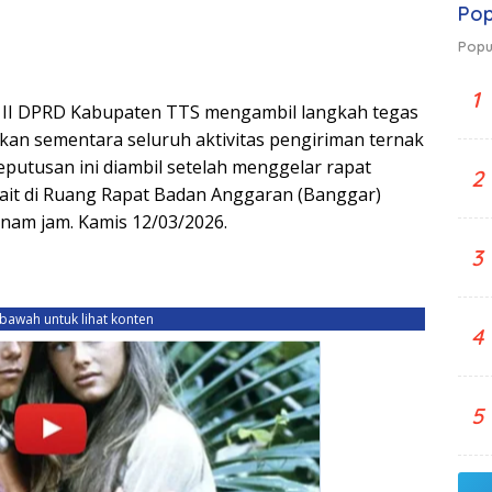
Pop
Popu
1
 II DPRD Kabupaten TTS mengambil langkah tegas
n sementara seluruh aktivitas pengiriman ternak
eputusan ini diambil setelah menggelar rapat
2
rkait di Ruang Rapat Badan Anggaran (Banggar)
nam jam. Kamis 12/03/2026.
3
ebawah untuk lihat konten
4
5