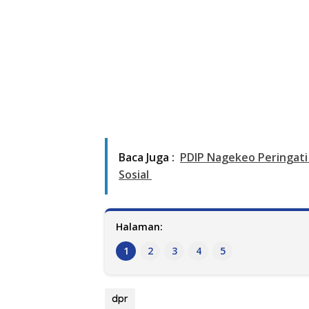
Baca Juga :
PDIP Nagekeo Peringati 
Sosial
Halaman:
1
2
3
4
5
dpr