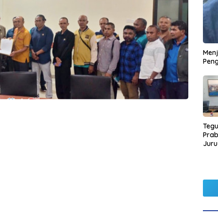
Men
Peng
Tegu
Pra
Juru
Kors