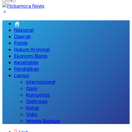
Home
Nasional
Daerah
Politik
Hukum Kriminal
Ekonomi Bisnis
Kesehatan
Pendidikan
Lainya
Internasional
Opini
Komunitas
Olahraga
Religi
Vidio
Wisata Budaya
Live