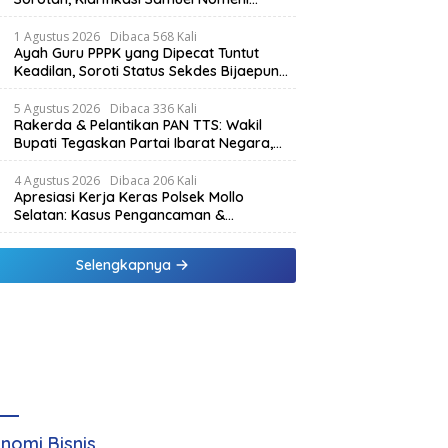
Berbeda dengan Isi Dokumen yang
Beredar
1 Agustus 2026
Dibaca 568 Kali
Ayah Guru PPPK yang Dipecat Tuntut
Keadilan, Soroti Status Sekdes Bijaepunu
yang Masih Aktif Bekerja
5 Agustus 2026
Dibaca 336 Kali
Rakerda & Pelantikan PAN TTS: Wakil
Bupati Tegaskan Partai Ibarat Negara,
SPK Buka Kabar Sawah 3.000 Hektar &
Larangan Politik Uang
4 Agustus 2026
Dibaca 206 Kali
Apresiasi Kerja Keras Polsek Mollo
Selatan: Kasus Pengancaman &
Pencemaran Nama Baik Berakhir Damai
Selengkapnya
nomi Bisnis