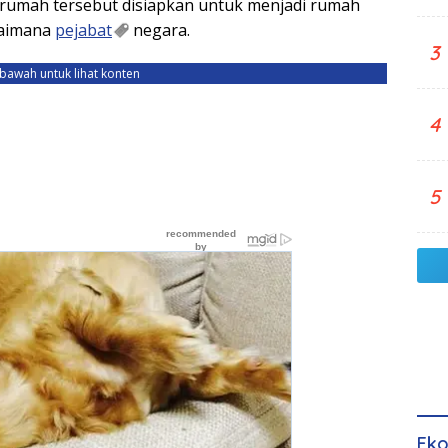
 rumah tersebut disiapkan untuk menjadi rumah
gaimana
pejabat
negara.
3
ebawah untuk lihat konten
4
5
Eko