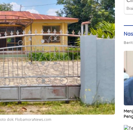
Nas
Berit
Men
Peng
Photo dok: FlobamoraNews.com