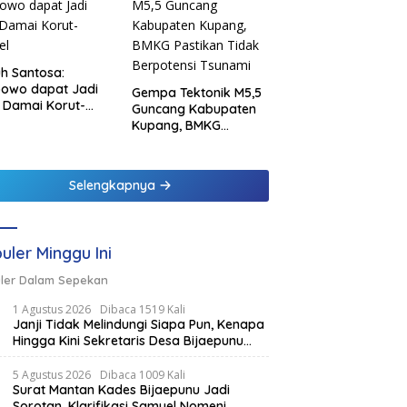
h Santosa:
bowo dapat Jadi
Gempa Tektonik M5,5
 Damai Korut-
Guncang Kabupaten
el
Kupang, BMKG
Pastikan Tidak
Berpotensi Tsunami
Selengkapnya
uler Minggu Ini
ler Dalam Sepekan
1 Agustus 2026
Dibaca 1519 Kali
Janji Tidak Melindungi Siapa Pun, Kenapa
Hingga Kini Sekretaris Desa Bijaepunu
Masih Aktif. Berikut penjelasan Ketua
Komisi I DPRD TTS.
5 Agustus 2026
Dibaca 1009 Kali
Surat Mantan Kades Bijaepunu Jadi
Sorotan, Klarifikasi Samuel Nomeni