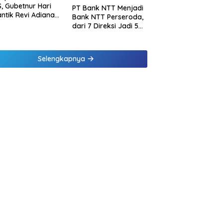
, Gubetnur Hari
PT Bank NTT Menjadi
Lantik Revi Adiana
Bank NTT Perseroda,
wati Jadi Direktur
dari 7 Direksi Jadi 5
atuhan Bank NTT
Direksi dan 5
Komisaris jadi 3
Komisaris
Selengkapnya