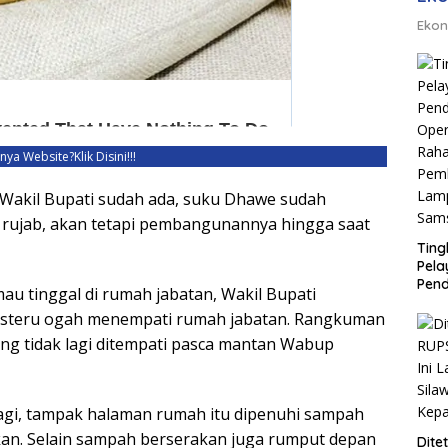
Ekon
unya Website?
Klik Disini!!!
Wakil Bupati sudah ada, suku Dhawe sudah
rujab, akan tetapi pembangunannya hingga saat
Ting
Pel
Pend
u tinggal di rumah jabatan, Wakil Bupati
Opera
justeru ogah menempati rumah jabatan. Rangkuman
Raha
Pemb
g tidak lagi ditempati pasca mantan Wabup
Lamp
agi, tampak halaman rumah itu dipenuhi sampah
kan. Selain sampah berserakan juga rumput depan
Dite