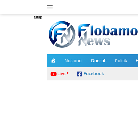
Langsung
ke
konten
tutup
H
Nasional
Daerah
Politik
o
m
Live
Facebook
e