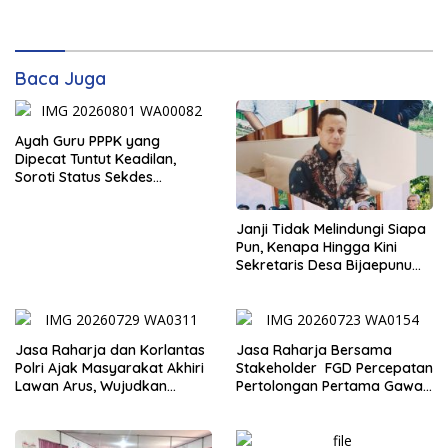
Baca Juga
Ayah Guru PPPK yang
Dipecat Tuntut Keadilan,
Soroti Status Sekdes
Bijaepunu yang Masih Aktif
Bekerja
Janji Tidak Melindungi Siapa
Pun, Kenapa Hingga Kini
Sekretaris Desa Bijaepunu
Masih Aktif. Berikut
penjelasan Ketua Komisi I
DPRD TTS.
Jasa Raharja dan Korlantas
Jasa Raharja Bersama
Polri Ajak Masyarakat Akhiri
Stakeholder FGD Percepatan
Lawan Arus, Wujudkan
Pertolongan Pertama Gawat
Budaya Keselamatan Berlalu
Darurat pada Korban
Lintas
Kecelakaan Lalu Lintas NTT