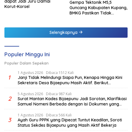
dapat Jadi Juru Damai
Gempa Tektonik M5,5
Korut-Korsel
Guncang Kabupaten Kupang,
BMKG Pastikan Tidak
Berpotensi Tsunami
Selengkapnya
Populer Minggu Ini
Populer Dalam Sepekan
1 Agustus 2026
Dibaca 1512 Kali
1
Janji Tidak Melindungi Siapa Pun, Kenapa Hingga Kini
Sekretaris Desa Bijaepunu Masih Aktif. Berikut
penjelasan Ketua Komisi I DPRD TTS.
5 Agustus 2026
Dibaca 987 Kali
2
Surat Mantan Kades Bijaepunu Jadi Sorotan, Klarifikasi
Samuel Nomeni Berbeda dengan Isi Dokumen yang
Beredar
1 Agustus 2026
Dibaca 566 Kali
3
Ayah Guru PPPK yang Dipecat Tuntut Keadilan, Soroti
Status Sekdes Bijaepunu yang Masih Aktif Bekerja