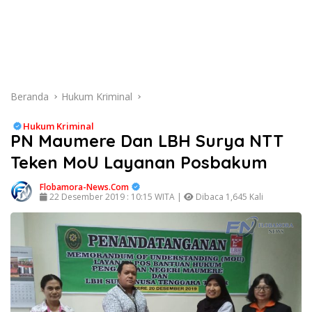
Beranda
Hukum Kriminal
Hukum Kriminal
PN Maumere Dan LBH Surya NTT
Teken MoU Layanan Posbakum
Flobamora-News.Com
22 Desember 2019 : 10:15 WITA |
Dibaca 1,645 Kali