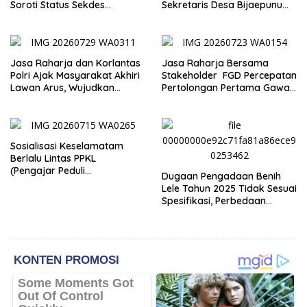
Soroti Status Sekdes
Sekretaris Desa Bijaepunu
Bijaepunu yang Masih Aktif
Masih Aktif. Berikut
Bekerja
penjelasan Ketua Komisi I
DPRD TTS.
Jasa Raharja dan Korlantas
Jasa Raharja Bersama
Polri Ajak Masyarakat Akhiri
Stakeholder FGD Percepatan
Lawan Arus, Wujudkan
Pertolongan Pertama Gawat
Budaya Keselamatan Berlalu
Darurat pada Korban
Lintas
Kecelakaan Lalu Lintas NTT
Sosialisasi Keselamatam
Berlalu Lintas PPKL
(Pengajar Peduli
Dugaan Pengadaan Benih
Keselamatan Lalu Lintas)
Lele Tahun 2025 Tidak Sesuai
Spesifikasi, Perbedaan
Keterangan Dinas dan
Kelompok Penerima Jadi
Sorotan