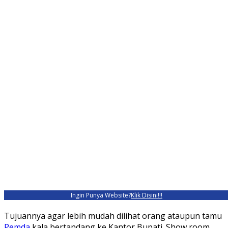
Ingin Punya Website?
Klik Disini!!!
Tujuannya agar lebih mudah dilihat orang ataupun tamu
Pemda
kala bertandang ke Kantor Bupati. Show room