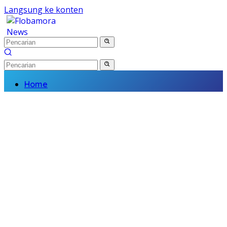
Langsung ke konten
Home
Nasional
Daerah
Politik
Kriminal
Finance
Kesehatan
Pendidikan
Wisata Budaya
Olahraga
Religi
Komunitas