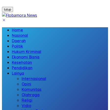
tutup
Home
Nasional
Daerah
Politik
Hukum Kriminal
Ekonomi Bisnis
Kesehatan
Pendidikan
Lainya
Internasional
Opini
Komunitas
Olahraga
Religi
Vidio