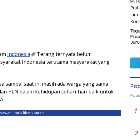
Tegu
Pra
Juru
Kors
ram
Indonesia
Terang ternyata belum
syarakat Indonesia terutama masyarakat yang
nya sampai saat ini masih ada warga yang sama
Pop
ari PLN dalam kehidupan sehari-hari baik untuk
Popu
a.
1
ebawah untuk lihat konten
2