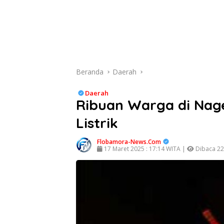
Beranda
Daerah
Daerah
Ribuan Warga di Nag
Listrik
Flobamora-News.Com
17 Maret 2025 : 17:14 WITA |
Dibaca 226