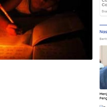
Nas
Berit
Men
Peng