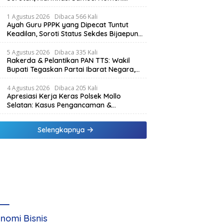
Berbeda dengan Isi Dokumen yang
Beredar
1 Agustus 2026
Dibaca 566 Kali
Ayah Guru PPPK yang Dipecat Tuntut
Keadilan, Soroti Status Sekdes Bijaepunu
yang Masih Aktif Bekerja
5 Agustus 2026
Dibaca 335 Kali
Rakerda & Pelantikan PAN TTS: Wakil
Bupati Tegaskan Partai Ibarat Negara,
SPK Buka Kabar Sawah 3.000 Hektar &
Larangan Politik Uang
4 Agustus 2026
Dibaca 205 Kali
Apresiasi Kerja Keras Polsek Mollo
Selatan: Kasus Pengancaman &
Pencemaran Nama Baik Berakhir Damai
Selengkapnya
nomi Bisnis