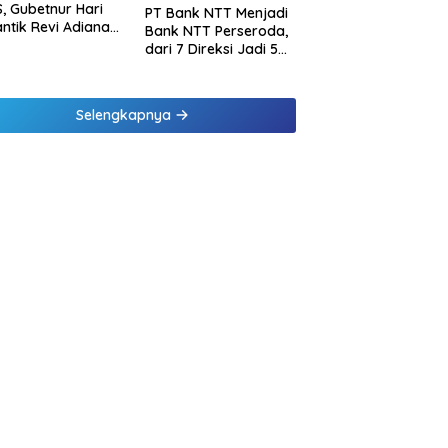
, Gubetnur Hari
PT Bank NTT Menjadi
Lantik Revi Adiana
Bank NTT Perseroda,
wati Jadi Direktur
dari 7 Direksi Jadi 5
atuhan Bank NTT
Direksi dan 5
Komisaris jadi 3
Komisaris
Selengkapnya