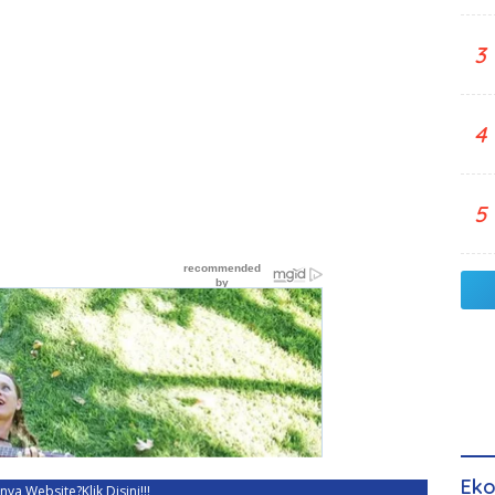
3
4
5
Eko
unya Website?
Klik Disini!!!