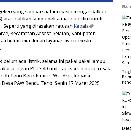
Ekon
gekeo yang sampai saat ini masih mengandalkan
) atau bahkan lampu pelita maupun lilin untuk
. Seperti yang dirasakan ratusan
Kepala
rae, Kecamatan Aesesa Selatan, Kabupaten
li belum menikmati layanan listrik meski
.
 belum ada listrik, selama ini pakai pakai lampu
akai jaringan PLTS 40 unit, tapi sudah mulai rusak-
Ting
endu Teno Bertolomeus Wio Arpi, kepada
Pel
Pend
 Desa PAW Rendu Teno, Senin 17 Maret 2025.
Opera
Raha
Pemb
Lamp
Dite