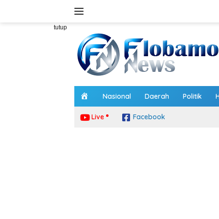
Langsung
ke
konten
tutup
H
Nasional
Daerah
Politik
o
m
Live
Facebook
e