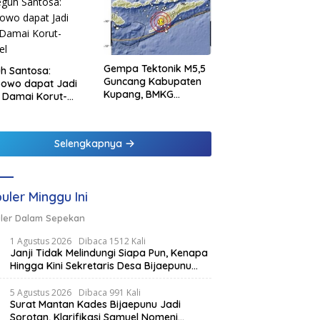
Gempa Tektonik M5,5
h Santosa:
Guncang Kabupaten
bowo dapat Jadi
Kupang, BMKG
 Damai Korut-
Pastikan Tidak
el
Berpotensi Tsunami
Selengkapnya
uler Minggu Ini
ler Dalam Sepekan
1 Agustus 2026
Dibaca 1512 Kali
Janji Tidak Melindungi Siapa Pun, Kenapa
Hingga Kini Sekretaris Desa Bijaepunu
Masih Aktif. Berikut penjelasan Ketua
Komisi I DPRD TTS.
5 Agustus 2026
Dibaca 991 Kali
Surat Mantan Kades Bijaepunu Jadi
Sorotan, Klarifikasi Samuel Nomeni