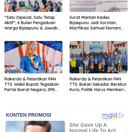
“Satu Dipecat, Satu Tetap
Surat Mantan Kades
Aktif”, 6 Bulan Pengaduan
Bijaepunu Jadi Sorotan,
Warga Bijaepunu & Jawaban
Klarifikasi Samuel Nomeni
Asisten I TTS: Pelan-pelan,
Berbeda dengan Isi
Tapi Pasti.
Dokumen yang Beredar
Rakerda & Pelantikan PAN
Rakerda & Pelantikan PAN
TTS: Wakil Bupati Tegaskan
TTS: Bukan Sekadar Berebut
Partai Ibarat Negara, SPK
Kursi, Politik Harus Memberi
Buka Kabar Sawah 3.000
Manfaat Nyata bagi Rakyat
Hektar & Larangan Politik
Uang