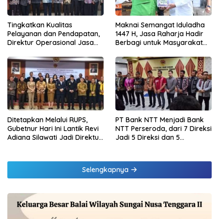
Tingkatkan Kualitas
Maknai Semangat Iduladha
Pelayanan dan Pendapatan,
1447 H, Jasa Raharja Hadir
Direktur Operasional Jasa
Berbagi untuk Masyarakat
Raharja Berikan Pembinaan
melalui Penyaluran Paket
di Lampung dan Tinjau
Daging Kurban
Samsat Rajabasa
Ditetapkan Melalui RUPS,
PT Bank NTT Menjadi Bank
Gubetnur Hari Ini Lantik Revi
NTT Perseroda, dari 7 Direksi
Adiana Silawati Jadi Direktur
Jadi 5 Direksi dan 5
Kepatuhan Bank NTT
Komisaris jadi 3 Komisaris
Selengkapnya