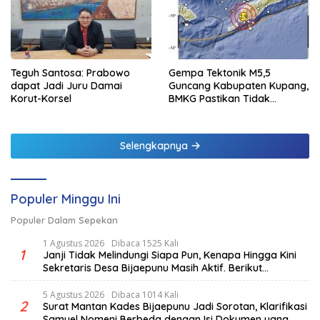
Teguh Santosa: Prabowo
Gempa Tektonik M5,5
dapat Jadi Juru Damai
Guncang Kabupaten Kupang,
Korut-Korsel
BMKG Pastikan Tidak
Berpotensi Tsunami
Selengkapnya
Populer Minggu Ini
Populer Dalam Sepekan
1 Agustus 2026
Dibaca 1525 Kali
1
Janji Tidak Melindungi Siapa Pun, Kenapa Hingga Kini
Sekretaris Desa Bijaepunu Masih Aktif. Berikut
penjelasan Ketua Komisi I DPRD TTS.
5 Agustus 2026
Dibaca 1014 Kali
2
Surat Mantan Kades Bijaepunu Jadi Sorotan, Klarifikasi
Samuel Nomeni Berbeda dengan Isi Dokumen yang