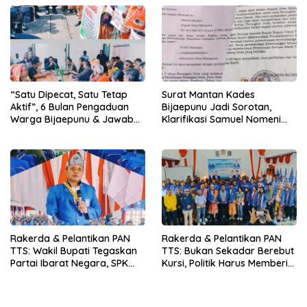
Keadilan yang Setara
“Satu Dipecat, Satu Tetap
Surat Mantan Kades
Aktif”, 6 Bulan Pengaduan
Bijaepunu Jadi Sorotan,
Warga Bijaepunu & Jawaban
Klarifikasi Samuel Nomeni
Asisten I TTS: Pelan-pelan,
Berbeda dengan Isi
Tapi Pasti.
Dokumen yang Beredar
Rakerda & Pelantikan PAN
Rakerda & Pelantikan PAN
TTS: Wakil Bupati Tegaskan
TTS: Bukan Sekadar Berebut
Partai Ibarat Negara, SPK
Kursi, Politik Harus Memberi
Buka Kabar Sawah 3.000
Manfaat Nyata bagi Rakyat
Hektar & Larangan Politik
Uang