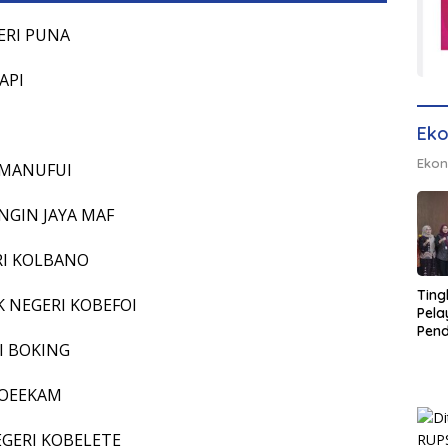
GERI PUNA
API
Eko
Ekon
I MANUFUI
INGIN JAYA MAF
ERI KOLBANO
Ting
TK NEGERI KOBEFOI
Pel
Pend
RI BOKING
Opera
Raha
Pemb
I OEEKAM
Lamp
NEGERI KOBELETE