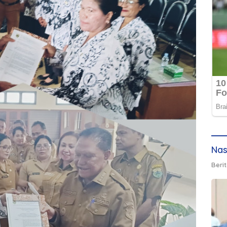
Nas
Berit