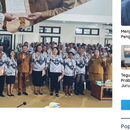
Men
Peng
Tegu
Pra
Juru
Kors
Pop