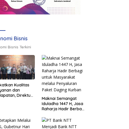
nomi Bisnis
omi Bisnis Terkini
katkan Kualitas
ayanan dan
apatan, Direktur
Maknai Semangat
sional Jasa
Iduladha 1447 H, Jasa
rja Berikan
Raharja Hadir Berbagi
inaan di
untuk Masyarakat
ung dan Tinjau
melalui Penyaluran
Samsat Rajabasa
Paket Daging Kurban