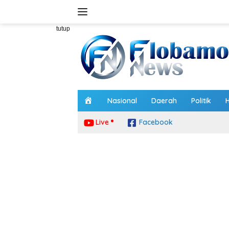
Langsung
ke
konten
tutup
H
Nasional
Daerah
Politik
o
m
Live
Facebook
e