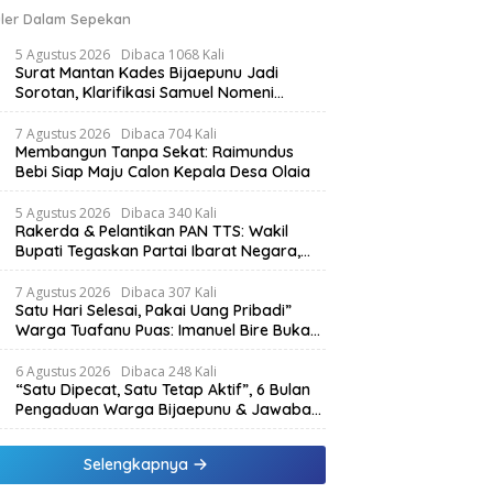
ler Dalam Sepekan
5 Agustus 2026
Dibaca 1068 Kali
Surat Mantan Kades Bijaepunu Jadi
Sorotan, Klarifikasi Samuel Nomeni
Berbeda dengan Isi Dokumen yang
Beredar
7 Agustus 2026
Dibaca 704 Kali
Membangun Tanpa Sekat: Raimundus
Bebi Siap Maju Calon Kepala Desa Olaia
5 Agustus 2026
Dibaca 340 Kali
Rakerda & Pelantikan PAN TTS: Wakil
Bupati Tegaskan Partai Ibarat Negara,
SPK Buka Kabar Sawah 3.000 Hektar &
Larangan Politik Uang
7 Agustus 2026
Dibaca 307 Kali
Satu Hari Selesai, Pakai Uang Pribadi”
Warga Tuafanu Puas: Imanuel Bire Bukan
Menunggu, Tapi Langsung Bekerja
6 Agustus 2026
Dibaca 248 Kali
“Satu Dipecat, Satu Tetap Aktif”, 6 Bulan
Pengaduan Warga Bijaepunu & Jawaban
Asisten I TTS: Pelan-pelan, Tapi Pasti.
Selengkapnya