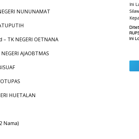
TK NEGERI NUNUNAMAT
 BATUPUTIH
Dite
RUPS
Ini 
Pd – TK NEGERI OETNANA
Sila
Kep
TK NEGERI AJAOBTMAS
BISUAF
AYOTUPAS
EGERI HUETALAN
62 Nama)