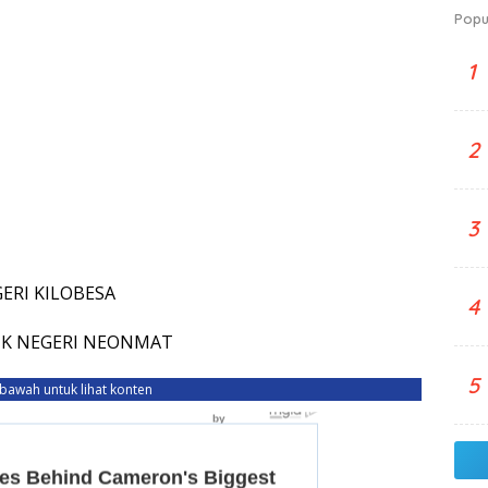
Popu
1
2
3
GERI KILOBESA
4
 TK NEGERI NEONMAT
5
ebawah untuk lihat konten