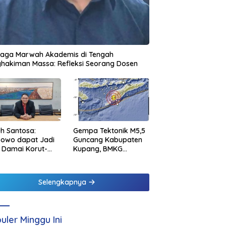
jaga Marwah Akademis di Tengah
hakiman Massa: Refleksi Seorang Dosen
h Santosa:
Gempa Tektonik M5,5
bowo dapat Jadi
Guncang Kabupaten
 Damai Korut-
Kupang, BMKG
el
Pastikan Tidak
Berpotensi Tsunami
Selengkapnya
uler Minggu Ini